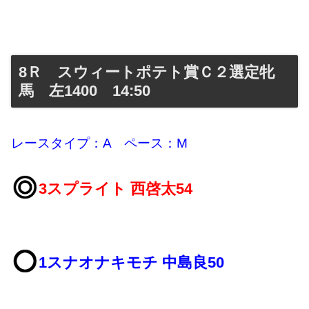
8Ｒ スウィートポテト賞Ｃ２選定牝
馬 左1400 14:50
レースタイプ：A ペース：M
3スプライト 西啓太54
1スナオナキモチ 中島良50