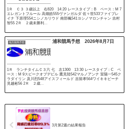
1Ｒ Ｃ３ ３歳以上 右820 14:20 レースタイプ：B ペース：M 7
エレガントフルール 高畑皓555ヴァンガルダ 佐々世533ファイブレ
イナ 下原理554ニシノカリウド 南部楓541ヨシノマロンチャン 吉村
智55 2Ｒ ２歳未勝利...
浦和競馬予想 2026年8月7日
地方競馬予想
1Ｒ ランチタイムＣ３六 七 左1300 13:30 レースタイプ：C ペ
ース：M 9スピークオブデビル 鷹見陸542マルノアンナ 室陽一545ク
ラダイリン 及川烈548アイスフィールド 吉留孝564ワイキキビーチ
見越彬56 2Ｒ ２歳...
3月第2週の結果報告