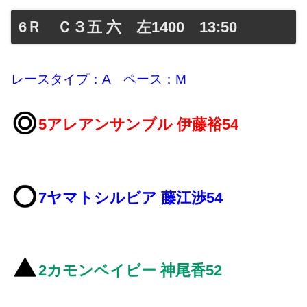
6Ｒ Ｃ３五 六 左1400 13:50
レースタイプ：A ペース：M
5アレアンサンブル 伊藤裕54
7ヤマトシルビア 藤江渉54
2カモンベイビー 神尾香52