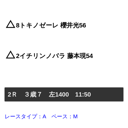
8トキノゼーレ 櫻井光56
2イチリンノバラ 藤本現54
2Ｒ ３歳７ 左1400 11:50
レースタイプ：A ペース：M