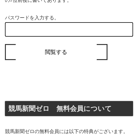
の7位前後に書いてあります。
パスワードを入力する。
競馬新聞ゼロ 無料会員について
競馬新聞ゼロの無料会員には以下の特典がございます。