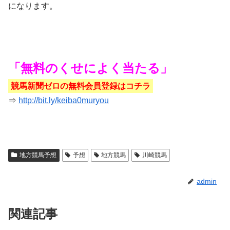
になります。
「無料のくせによく当たる」
競馬新聞ゼロの無料会員登録はコチラ
⇒
http://bit.ly/keiba0muryou
地方競馬予想
予想
地方競馬
川崎競馬
admin
関連記事