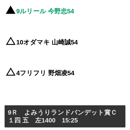
9ルリール 今野忠54
10オダマキ 山崎誠54
4フリフリ 野畑凌54
9Ｒ よみうりランドバンデット賞Ｃ
１四 五 左1400 15:25