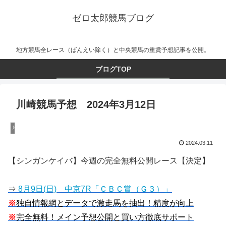
ゼロ太郎競馬ブログ
地方競馬全レース（ばんえい除く）と中央競馬の重賞予想記事を公開。
ブログTOP
川崎競馬予想 2024年3月12日
地方競馬予想
2024.03.11
【シンガンケイバ】今週の完全無料公開レース【決定】
⇒
8月9日(日) 中京7R「ＣＢＣ賞（Ｇ３）」
※
独自情報網とデータで激走馬を抽出！精度が向上
※
完全無料！メイン予想公開と買い方徹底サポート