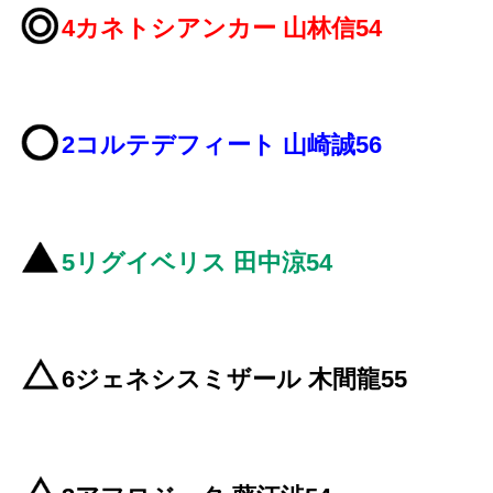
4カネトシアンカー 山林信54
2コルテデフィート 山崎誠56
5リグイベリス 田中涼54
6ジェネシスミザール 木間龍55