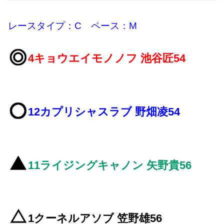
レースタイプ：C ペース：M
4キョウエイモノノフ 池谷匠54
12カプリシャスラブ 野畑凌54
11ライジングキャノン 矢野貴56
1クーネルアソブ 笠野雄56