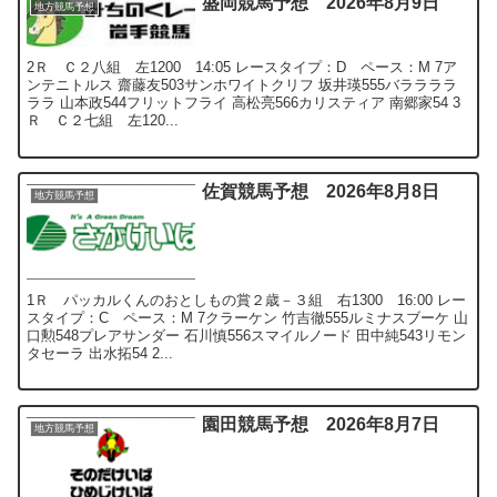
盛岡競馬予想 2026年8月9日
地方競馬予想
2Ｒ Ｃ２八組 左1200 14:05 レースタイプ：D ペース：M 7ア
ンテニトルス 齋藤友503サンホワイトクリフ 坂井瑛555バララララ
ララ 山本政544フリットフライ 高松亮566カリスティア 南郷家54 3
Ｒ Ｃ２七組 左120...
佐賀競馬予想 2026年8月8日
地方競馬予想
1Ｒ パッカルくんのおとしもの賞２歳－３組 右1300 16:00 レー
スタイプ：C ペース：M 7クラーケン 竹吉徹555ルミナスブーケ 山
口勲548プレアサンダー 石川慎556スマイルノード 田中純543リモン
タセーラ 出水拓54 2...
園田競馬予想 2026年8月7日
地方競馬予想