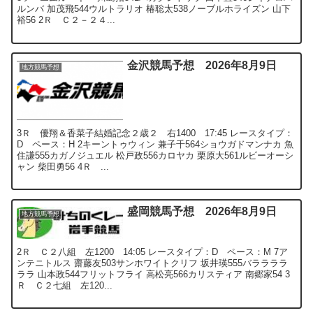
ルンバ 加茂飛544ウルトラリオ 椿聡太538ノーブルホライズン 山下
裕56 2Ｒ Ｃ２－２４...
金沢競馬予想 2026年8月9日
地方競馬予想
3Ｒ 優翔＆香菜子結婚記念２歳２ 右1400 17:45 レースタイプ：
D ペース：H 2キーントゥウィン 兼子千564ショウガドマンナカ 魚
住謙555カガノジュエル 松戸政556カロヤカ 栗原大561ルビーオーシ
ャン 柴田勇56 4Ｒ ...
盛岡競馬予想 2026年8月9日
地方競馬予想
2Ｒ Ｃ２八組 左1200 14:05 レースタイプ：D ペース：M 7ア
ンテニトルス 齋藤友503サンホワイトクリフ 坂井瑛555バララララ
ララ 山本政544フリットフライ 高松亮566カリスティア 南郷家54 3
Ｒ Ｃ２七組 左120...