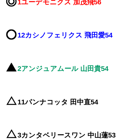
1ユーデモニクス 加茂飛56
12カシノフェリクス 飛田愛54
2アンジュアムール 山田貴54
11パンナコッタ 田中直54
3カンタベリースワン 中山蓮53