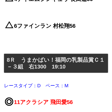
6ファインラン 村松翔56
8Ｒ うまかばい！福岡の乳製品賞Ｃ１
－３組 右1300 19:10
レースタイプ：D ペース：M
11アクラシア 飛田愛56