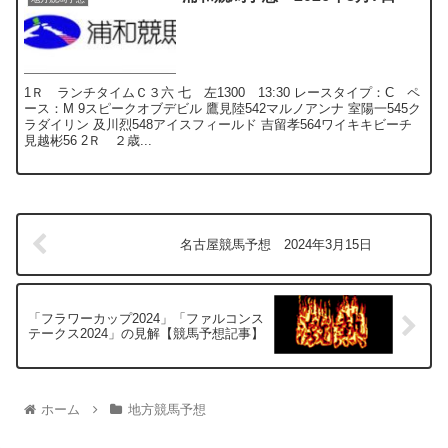
1Ｒ ランチタイムＣ３六 七 左1300 13:30 レースタイプ：C ペ
ース：M 9スピークオブデビル 鷹見陸542マルノアンナ 室陽一545ク
ラダイリン 及川烈548アイスフィールド 吉留孝564ワイキキビーチ
見越彬56 2Ｒ ２歳...
名古屋競馬予想 2024年3月15日
「フラワーカップ2024」「ファルコンス
テークス2024」の見解【競馬予想記事】
ホーム
地方競馬予想