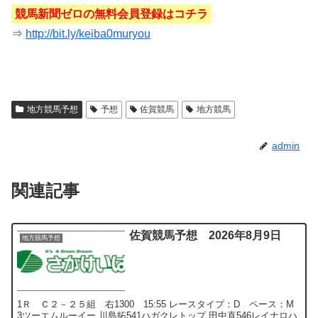
競馬新聞ゼロの無料会員登録はコチラ
⇒
http://bit.ly/keiba0muryou
地方競馬予想
予想
佐賀競馬
地方競馬
admin
関連記事
佐賀競馬予想 2026年8月9日
地方競馬予想
1Ｒ Ｃ２－２５組 右1300 15:55 レースタイプ：D ペース：M
3ツーエムルーイー 川島拓541ハガクレトップ 田中直546レイナロハ