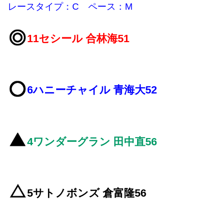
レースタイプ：C ペース：M
11セシール 合林海51
6ハニーチャイル 青海大52
4ワンダーグラン 田中直56
5サトノボンズ 倉富隆56