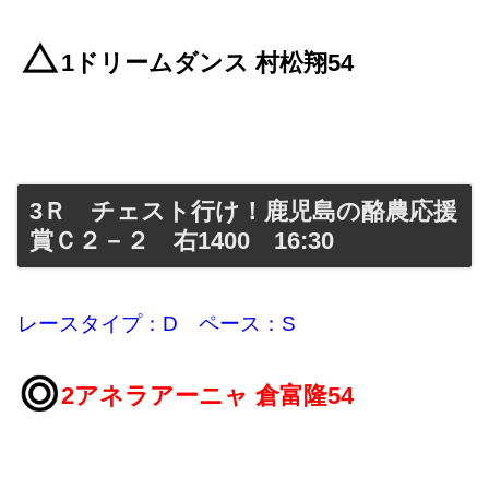
1ドリームダンス 村松翔54
3Ｒ チェスト行け！鹿児島の酪農応援
賞Ｃ２－２ 右1400 16:30
レースタイプ：D ペース：S
2アネラアーニャ 倉富隆54