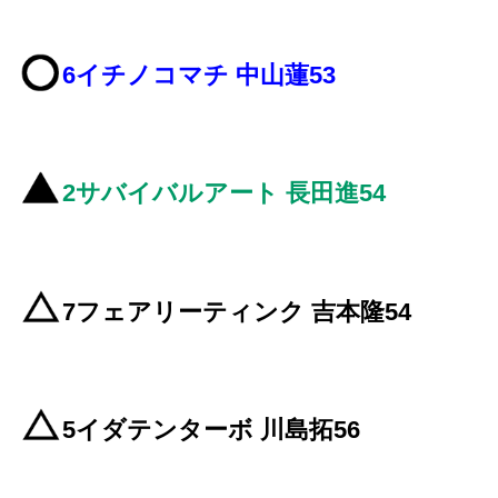
6イチノコマチ 中山蓮53
2サバイバルアート 長田進54
7フェアリーティンク 吉本隆54
5イダテンターボ 川島拓56