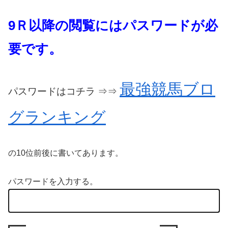
9Ｒ以降の閲覧にはパスワードが必
要です。
最強競馬ブロ
パスワードはコチラ ⇒⇒
グランキング
の10位前後に書いてあります。
パスワードを入力する。