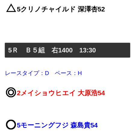
5クリノチャイルド 深澤杏52
5Ｒ Ｂ５組 右1400 13:30
レースタイプ：D ペース：H
2メイショウヒエイ 大原浩54
5モーニングフジ 森島貴54