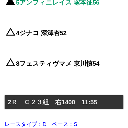
5アンフィニレイス 塚本征56
4ジナコ 深澤杏52
8フェスティヴマメ 東川慎54
2Ｒ Ｃ２３組 右1400 11:55
レースタイプ：D ペース：S