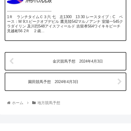
1Ｒ ランチタイムＣ３六 七 左1300 13:30 レースタイプ：C ペ
ース：M 9スピークオブデビル 鷹見陸542マルノアンナ 室陽一545ク
ラダイリン 及川烈548アイスフィールド 吉留孝564ワイキキビーチ
見越彬56 2Ｒ ２歳...
金沢競馬予想 2024年4月3日
園田競馬予想 2024年4月3日
ホーム
地方競馬予想