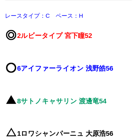
レースタイプ：C ペース：H
2ルビータイプ 宮下瞳52
6アイファーライオン 浅野皓56
8サトノキャサリン 渡邊竜54
1ロワシャンパーニュ 大原浩56