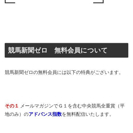
競馬新聞ゼロ 無料会員について
競馬新聞ゼロの無料会員には以下の特典がございます。
その１
メールマガジンでＧ１を含む中央競馬全重賞（平
地のみ）の
アドバンス指数
を無料配信いたします。