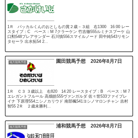
1Ｒ パッカルくんのおとしもの賞２歳－３組 右1300 16:00 レー
スタイプ：C ペース：M 7クラーケン 竹吉徹555ルミナスブーケ 山
口勲548プレアサンダー 石川慎556スマイルノード 田中純543リモン
タセーラ 出水拓54 2...
園田競馬予想 2026年8月7日
地方競馬予想
1Ｒ Ｃ３ ３歳以上 右820 14:20 レースタイプ：B ペース：M 7
エレガントフルール 高畑皓555ヴァンガルダ 佐々世533ファイブレ
イナ 下原理554ニシノカリウド 南部楓541ヨシノマロンチャン 吉村
智55 2Ｒ ２歳未勝利...
浦和競馬予想 2026年8月7日
地方競馬予想