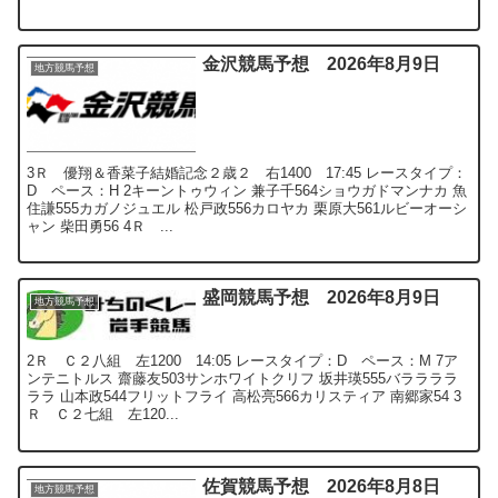
金沢競馬予想 2026年8月9日
地方競馬予想
3Ｒ 優翔＆香菜子結婚記念２歳２ 右1400 17:45 レースタイプ：
D ペース：H 2キーントゥウィン 兼子千564ショウガドマンナカ 魚
住謙555カガノジュエル 松戸政556カロヤカ 栗原大561ルビーオーシ
ャン 柴田勇56 4Ｒ ...
盛岡競馬予想 2026年8月9日
地方競馬予想
2Ｒ Ｃ２八組 左1200 14:05 レースタイプ：D ペース：M 7ア
ンテニトルス 齋藤友503サンホワイトクリフ 坂井瑛555バララララ
ララ 山本政544フリットフライ 高松亮566カリスティア 南郷家54 3
Ｒ Ｃ２七組 左120...
佐賀競馬予想 2026年8月8日
地方競馬予想