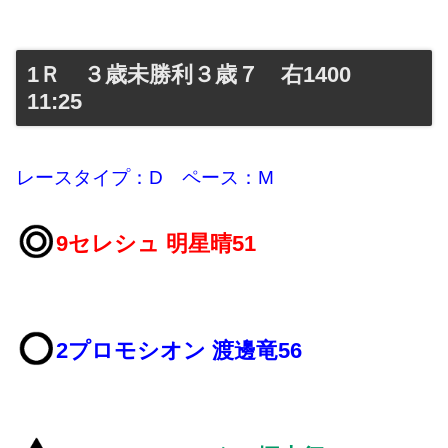
1Ｒ ３歳未勝利３歳７ 右1400
11:25
レースタイプ：D ペース：M
9セレシュ 明星晴51
2プロモシオン 渡邊竜56