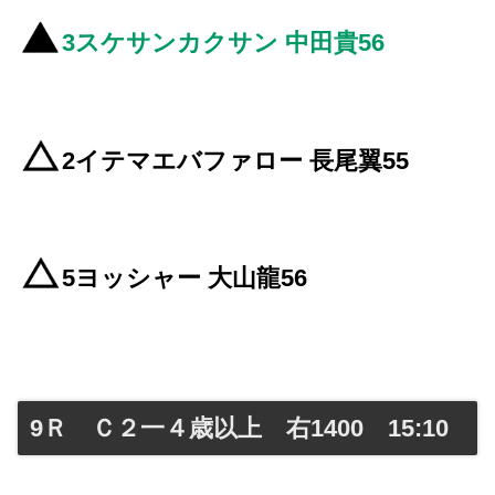
3スケサンカクサン 中田貴56
2イテマエバファロー 長尾翼55
5ヨッシャー 大山龍56
9Ｒ Ｃ２一４歳以上 右1400 15:10