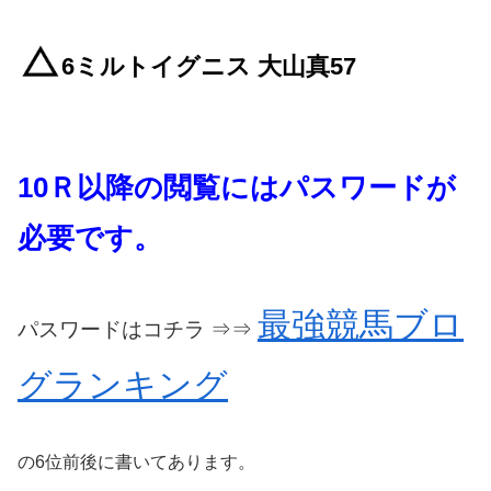
6ミルトイグニス 大山真57
10Ｒ以降の閲覧にはパスワードが
必要です。
最強競馬ブロ
パスワードはコチラ ⇒⇒
グランキング
の6位前後に書いてあります。