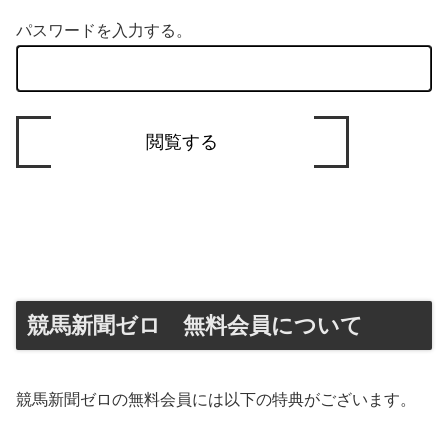
パスワードを入力する。
競馬新聞ゼロ 無料会員について
競馬新聞ゼロの無料会員には以下の特典がございます。