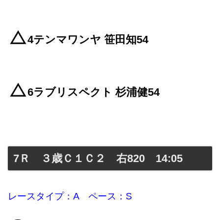
4テンマワンヤ 笹田知54
6ラブリスペクト 杉浦健54
7Ｒ ３歳Ｃ１Ｃ２ 右820 14:05
レースタイプ：A ペース：S