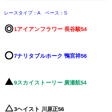
レースタイプ：A ペース：S
1アイアンフラワー 長谷駿54
7ナリタブルホーク 鴨宮祥56
9スカイストーリー 廣瀬航54
3ヘイスト 川原正56