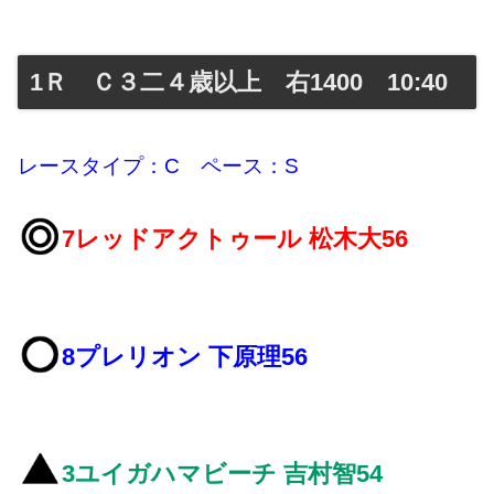
1Ｒ Ｃ３二４歳以上 右1400 10:40
レースタイプ：C ペース：S
7レッドアクトゥール 松木大56
8プレリオン 下原理56
3ユイガハマビーチ 吉村智54