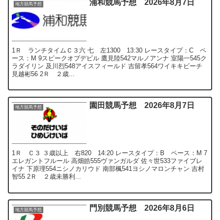
浦和競馬予想 2026年8月7日
地方競馬予想
1Ｒ ランチタイムＣ３六 七 左1300 13:30 レースタイプ：C ペ
ース：M 9スピークオブデビル 鷹見陸542マルノアンナ 室陽一545ク
ラダイリン 及川烈548アイスフィールド 吉留孝564ワイキキビーチ
見越彬56 2Ｒ ２歳...
園田競馬予想 2026年8月7日
地方競馬予想
1Ｒ Ｃ３ ３歳以上 右820 14:20 レースタイプ：B ペース：M 7
エレガントフルール 高畑皓555ヴァンガルダ 佐々世533ファイブレ
イナ 下原理554ニシノカリウド 南部楓541ヨシノマロンチャン 吉村
智55 2Ｒ ２歳未勝利...
門別競馬予想 2026年8月6日
地方競馬予想