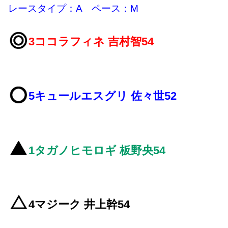
レースタイプ：A ペース：M
3ココラフィネ 吉村智54
5キュールエスグリ 佐々世52
1タガノヒモロギ 板野央54
4マジーク 井上幹54