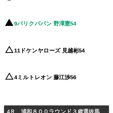
9バリクパパン 野澤憲54
11ドケンヤローズ 見越彬54
4ミルトレオン 藤江渉56
4Ｒ 浦和８００ラウンド３歳選抜馬