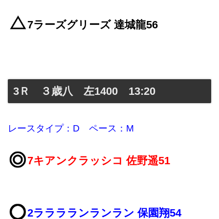
7ラーズグリーズ 達城龍56
3Ｒ ３歳八 左1400 13:20
レースタイプ：D ペース：M
7キアンクラッシコ 佐野遥51
2ラララランランラン 保園翔54