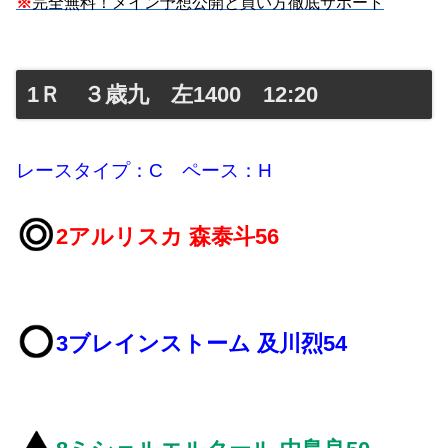
※
完全無料！メイン予想公開と買い方徹底サポート
1Ｒ ３歳九 左1400 12:20
レースタイプ：C ペース：H
2アルリスカ 森泰斗56
3ブレインストーム 及川烈54