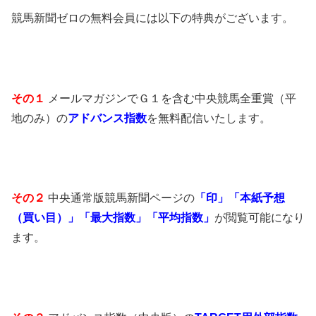
競馬新聞ゼロの無料会員には以下の特典がございます。
その１
メールマガジンでＧ１を含む中央競馬全重賞（平
地のみ）の
アドバンス指数
を無料配信いたします。
その２
中央通常版競馬新聞ページの
「印」「本紙予想
（買い目）」「最大指数」「平均指数」
が閲覧可能になり
ます。