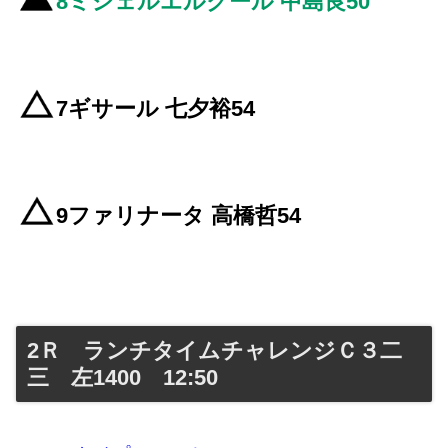
8ミシェルエルクール 中島良50
7ギサール 七夕裕54
9ファリナータ 高橋哲54
2Ｒ ランチタイムチャレンジＣ３二
三 左1400 12:50