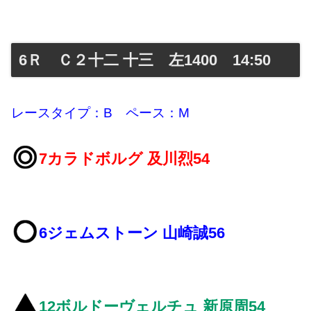
6Ｒ Ｃ２十二 十三 左1400 14:50
レースタイプ：B ペース：M
7カラドボルグ 及川烈54
6ジェムストーン 山崎誠56
12ボルドーヴェルチュ 新原周54