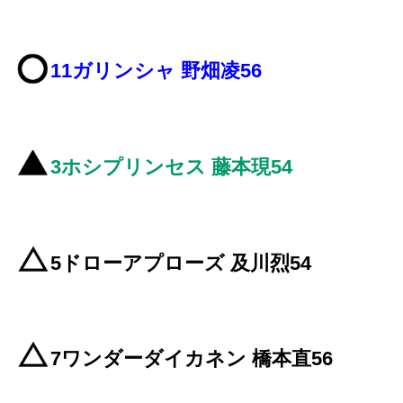
11ガリンシャ 野畑凌56
3ホシプリンセス 藤本現54
5ドローアプローズ 及川烈54
7ワンダーダイカネン 橋本直56