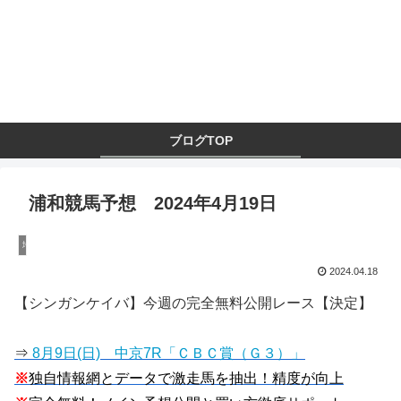
ブログTOP
浦和競馬予想 2024年4月19日
地方競馬予想
2024.04.18
【シンガンケイバ】今週の完全無料公開レース【決定】
⇒
8月9日(日) 中京7R「ＣＢＣ賞（Ｇ３）」
※
独自情報網とデータで激走馬を抽出！精度が向上