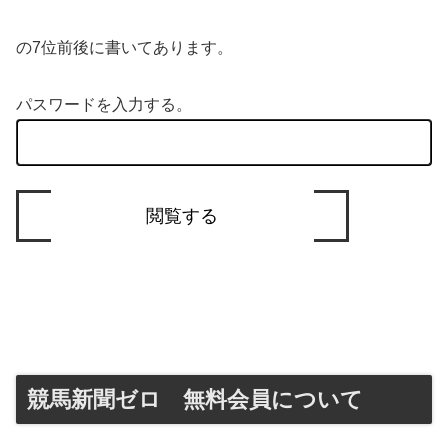
の7位前後に書いてあります。
パスワードを入力する。
競馬新聞ゼロ 無料会員について