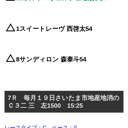
1スイートレーヴ 西啓太54
8サンディロン 森泰斗54
7Ｒ 毎月１９日さいたま市地産地消の
Ｃ３二 三 左1500 15:25
レースタイプ：C ペース：S