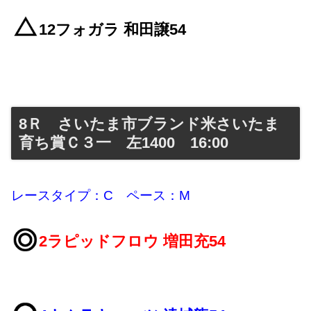
12フォガラ 和田譲54
8Ｒ さいたま市ブランド米さいたま
育ち賞Ｃ３一 左1400 16:00
レースタイプ：C ペース：M
2ラピッドフロウ 増田充54