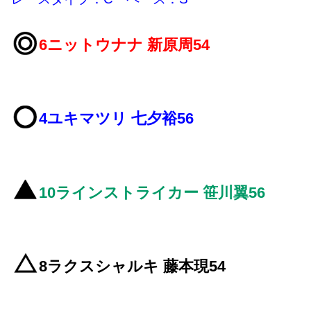
6ニットウナナ 新原周54
4ユキマツリ 七夕裕56
10ラインストライカー 笹川翼56
8ラクスシャルキ 藤本現54