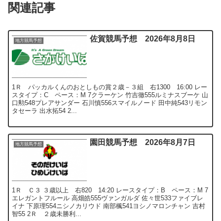
関連記事
佐賀競馬予想 2026年8月8日
地方競馬予想
1Ｒ パッカルくんのおとしもの賞２歳－３組 右1300 16:00 レー
スタイプ：C ペース：M 7クラーケン 竹吉徹555ルミナスブーケ 山
口勲548プレアサンダー 石川慎556スマイルノード 田中純543リモン
タセーラ 出水拓54 2...
園田競馬予想 2026年8月7日
地方競馬予想
1Ｒ Ｃ３ ３歳以上 右820 14:20 レースタイプ：B ペース：M 7
エレガントフルール 高畑皓555ヴァンガルダ 佐々世533ファイブレ
イナ 下原理554ニシノカリウド 南部楓541ヨシノマロンチャン 吉村
智55 2Ｒ ２歳未勝利...