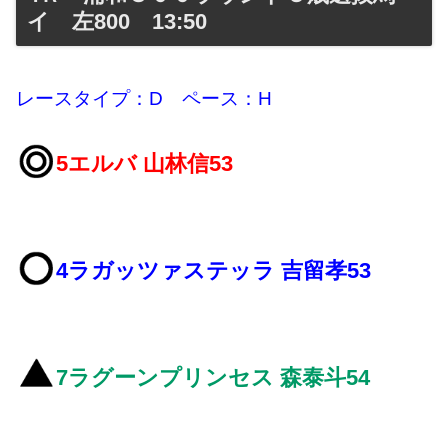
イ 左800 13:50
レースタイプ：D ペース：H
5エルバ 山林信53
4ラガッツァステッラ 吉留孝53
7ラグーンプリンセス 森泰斗54