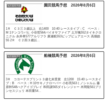
園田競馬予想 2026年8月6日
地方競馬予想
1Ｒ Ｃ３三３歳以上 右1400 10:40 レースタイプ：C ペース：
M 1テンコウバヒ 小谷哲564バイオサファイア 土方颯552タイキクロ
ニクル 永井孝577アルリフラ 廣瀬航553ビップピュアエース 高畑皓
55 2Ｒ Ｃ２四３歳以...
船橋競馬予想 2026年8月6日
地方競馬予想
3Ｒ コヨーテスプリント３歳七未受賞 左1200 15:40 レースタイ
プ：B ペース：H 10サキノクローバー 小杉亮563ミノシャルム 藤
原幹548ハクアイゴブレイ 和田譲565ダイレンジャー 木間龍561プリ
ンセスジュリ 本田重54...