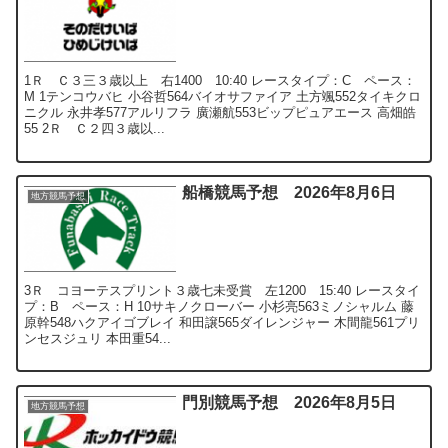
1Ｒ Ｃ３三３歳以上 右1400 10:40 レースタイプ：C ペース：
M 1テンコウバヒ 小谷哲564バイオサファイア 土方颯552タイキクロ
ニクル 永井孝577アルリフラ 廣瀬航553ビップピュアエース 高畑皓
55 2Ｒ Ｃ２四３歳以...
船橋競馬予想 2026年8月6日
地方競馬予想
3Ｒ コヨーテスプリント３歳七未受賞 左1200 15:40 レースタイ
プ：B ペース：H 10サキノクローバー 小杉亮563ミノシャルム 藤
原幹548ハクアイゴブレイ 和田譲565ダイレンジャー 木間龍561プリ
ンセスジュリ 本田重54...
門別競馬予想 2026年8月5日
地方競馬予想