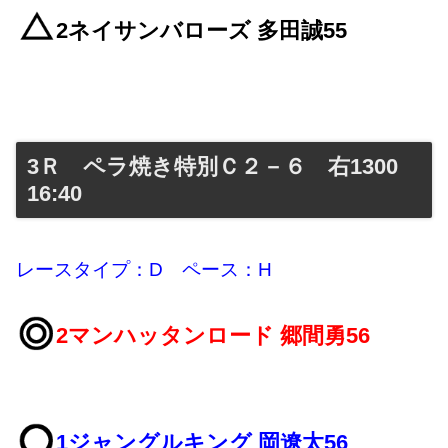
2ネイサンバローズ 多田誠55
3Ｒ ペラ焼き特別Ｃ２－６ 右1300
16:40
レースタイプ：D ペース：H
2マンハッタンロード 郷間勇56
1ジャングルキング 岡遼太56