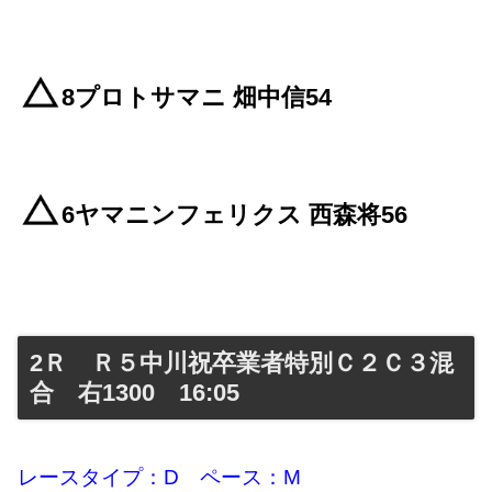
8プロトサマニ 畑中信54
6ヤマニンフェリクス 西森将56
2Ｒ Ｒ５中川祝卒業者特別Ｃ２Ｃ３混
合 右1300 16:05
レースタイプ：D ペース：M