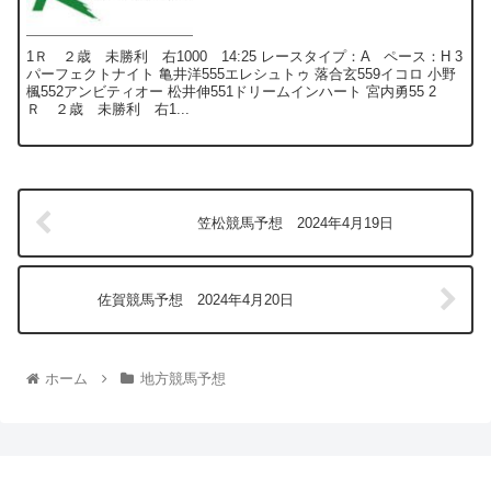
1Ｒ ２歳 未勝利 右1000 14:25 レースタイプ：A ペース：H 3
パーフェクトナイト 亀井洋555エレシュトゥ 落合玄559イコロ 小野
楓552アンビティオー 松井伸551ドリームインハート 宮内勇55 2
Ｒ ２歳 未勝利 右1...
笠松競馬予想 2024年4月19日
佐賀競馬予想 2024年4月20日
ホーム
地方競馬予想