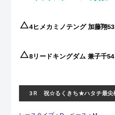
4ヒメカミノテング 加藤翔53
8リードキングダム 兼子千54
3Ｒ 祝☆るくきち★ハタチ最尖極め