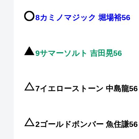
8カミノマジック 堀場裕56
9サマーソルト 吉田晃56
7イエローストーン 中島龍56
2ゴールドボンバー 魚住謙56