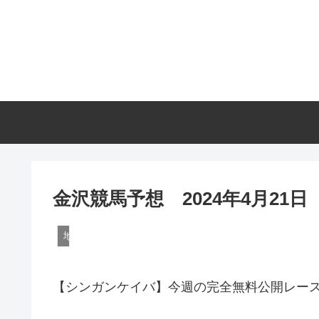
金沢競馬予想 2024年4月21日
地方競馬予想
【シンガンケイバ】今週の完全無料公開レー