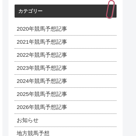
カテゴリー
2020年競馬予想記事
2021年競馬予想記事
2022年競馬予想記事
2023年競馬予想記事
2024年競馬予想記事
2025年競馬予想記事
2026年競馬予想記事
お知らせ
地方競馬予想