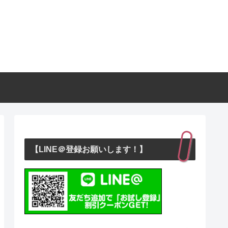
【LINE＠登録お願いします！】