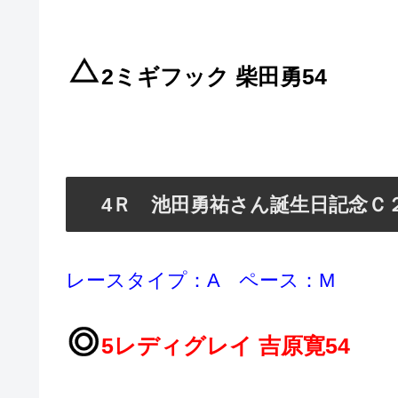
2ミギフック 柴田勇54
4Ｒ 池田勇祐さん誕生日記念Ｃ２四 
レースタイプ：A ペース：M
5レディグレイ 吉原寛54