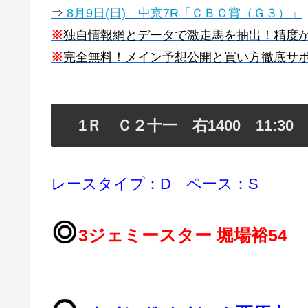
⇒
8月9日(日) 中京7R「ＣＢＣ賞（Ｇ３）」
※
独自情報網とデータで激走馬を抽出！精度
※
完全無料！メイン予想公開と買い方徹底サ
1Ｒ Ｃ２十一 右1400 11:30
レースタイプ：D ペース：S
3ジェミースター 堀場裕54