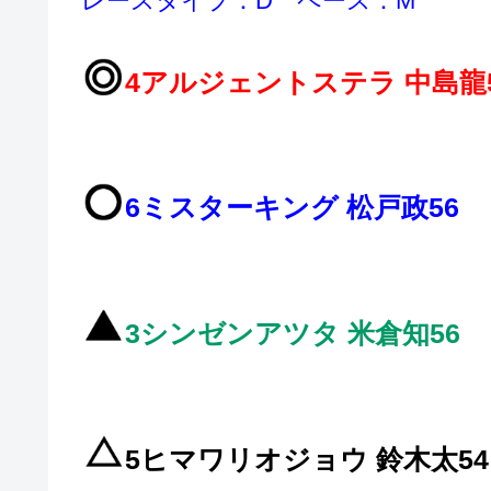
レースタイプ：D ペース：M
4アルジェントステラ 中島龍
6ミスターキング 松戸政56
3シンゼンアツタ 米倉知56
5ヒマワリオジョウ 鈴木太54