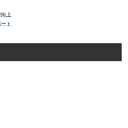
が向上
ポート