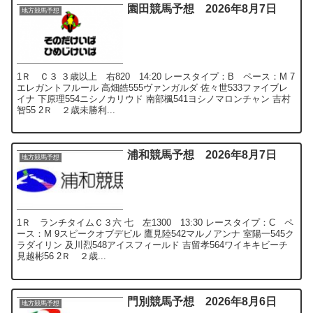
園田競馬予想 2026年8月7日
地方競馬予想
1Ｒ Ｃ３ ３歳以上 右820 14:20 レースタイプ：B ペース：M 7
エレガントフルール 高畑皓555ヴァンガルダ 佐々世533ファイブレ
イナ 下原理554ニシノカリウド 南部楓541ヨシノマロンチャン 吉村
智55 2Ｒ ２歳未勝利...
浦和競馬予想 2026年8月7日
地方競馬予想
1Ｒ ランチタイムＣ３六 七 左1300 13:30 レースタイプ：C ペ
ース：M 9スピークオブデビル 鷹見陸542マルノアンナ 室陽一545ク
ラダイリン 及川烈548アイスフィールド 吉留孝564ワイキキビーチ
見越彬56 2Ｒ ２歳...
門別競馬予想 2026年8月6日
地方競馬予想