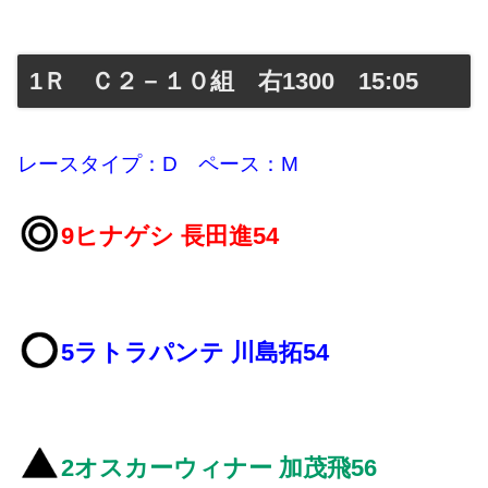
1Ｒ Ｃ２－１０組 右1300 15:05
レースタイプ：D ペース：M
9ヒナゲシ 長田進54
5ラトラパンテ 川島拓54
2オスカーウィナー 加茂飛56