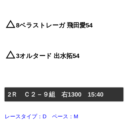
8ベラストレーガ 飛田愛54
3オルタード 出水拓54
2Ｒ Ｃ２－９組 右1300 15:40
レースタイプ：D ペース：M