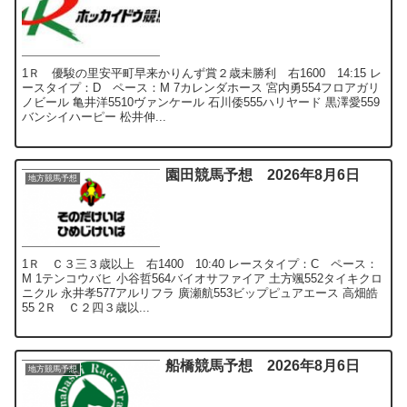
1Ｒ 優駿の里安平町早来かりんず賞２歳未勝利 右1600 14:15 レ
ースタイプ：D ペース：M 7カレンダホース 宮内勇554フロアガリ
ノビール 亀井洋5510ヴァンケール 石川倭555ハリヤード 黒澤愛559
バンシイハーピー 松井伸...
園田競馬予想 2026年8月6日
地方競馬予想
1Ｒ Ｃ３三３歳以上 右1400 10:40 レースタイプ：C ペース：
M 1テンコウバヒ 小谷哲564バイオサファイア 土方颯552タイキクロ
ニクル 永井孝577アルリフラ 廣瀬航553ビップピュアエース 高畑皓
55 2Ｒ Ｃ２四３歳以...
船橋競馬予想 2026年8月6日
地方競馬予想