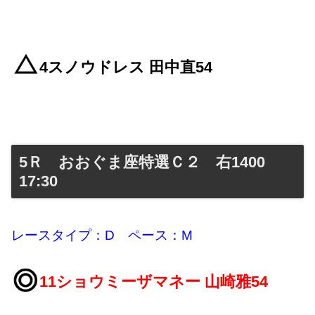
4スノウドレス 田中直54
5Ｒ おおぐま座特選Ｃ２ 右1400
17:30
レースタイプ：D ペース：M
11ショウミーザマネー 山崎雅54