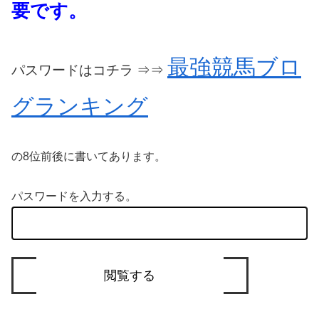
要です。
最強競馬ブロ
パスワードはコチラ ⇒⇒
グランキング
の8位前後に書いてあります。
パスワードを入力する。