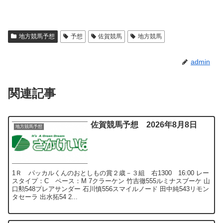
地方競馬予想
予想
佐賀競馬
地方競馬
admin
関連記事
佐賀競馬予想 2026年8月8日
地方競馬予想
1Ｒ パッカルくんのおとしもの賞２歳－３組 右1300 16:00 レー
スタイプ：C ペース：M 7クラーケン 竹吉徹555ルミナスブーケ 山
口勲548プレアサンダー 石川慎556スマイルノード 田中純543リモン
タセーラ 出水拓54 2...