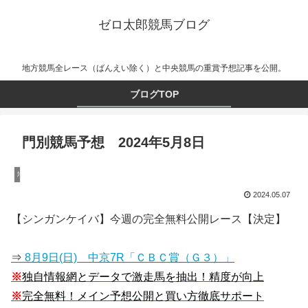
ゼロ太郎競馬ブログ
地方競馬全レース（ばんえい除く）と中央競馬の重賞予想記事を公開。
ブログTOP
門別競馬予想 2024年5月8日
地方競馬予想
2024.05.07
【シンガンケイバ】今週の完全無料公開レース【決定】
⇒
8月9日(日) 中京7R「ＣＢＣ賞（Ｇ３）」
※
独自情報網とデータで激走馬を抽出！精度が向上
※
完全無料！メイン予想公開と買い方徹底サポート