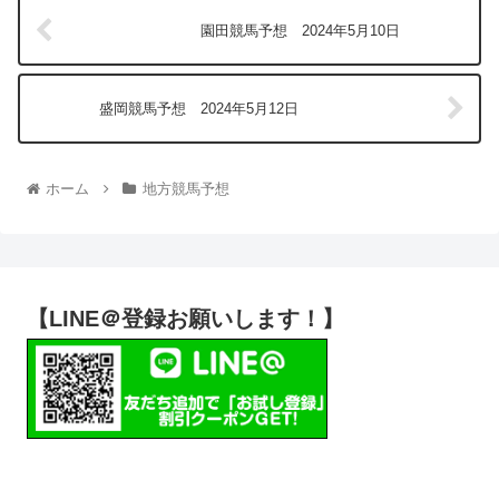
園田競馬予想 2024年5月10日
盛岡競馬予想 2024年5月12日
ホーム
地方競馬予想
【LINE＠登録お願いします！】