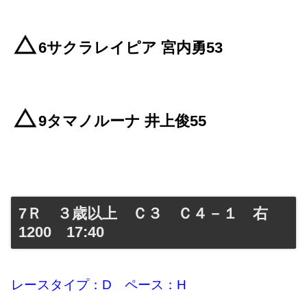
6サクラレイピア 宮内勇53
9タマノルーナ 井上俊55
7Ｒ ３歳以上 Ｃ３ Ｃ４－１ 右
1200 17:40
レースタイプ：D ペース：H