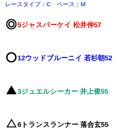
レースタイプ：C ペース：M
5ジャスパーケイ 松井伸57
12ウッドブルーニイ 若杉朝52
3ジュエルシーカー 井上俊55
6トランスランナー 落合玄55