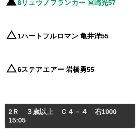
8リュウノフランカー 宮崎光57
1ハートフルロマン 亀井洋55
6ステアエアー 岩橋勇55
2Ｒ ３歳以上 Ｃ４－４ 右1000
15:05