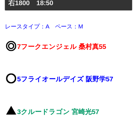
右1800 18:50
レースタイプ：A ペース：M
7フークエンジェル 桑村真55
5フライオールデイズ 阪野学57
3クルードラゴン 宮崎光57