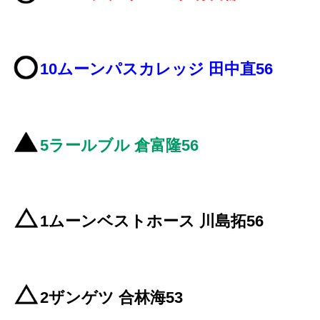
10ムーンパスカレッジ 田中直56
5ラールブル 倉富隆56
1ムーンベストホース 川島拓56
2ザンゲツ 合林海53