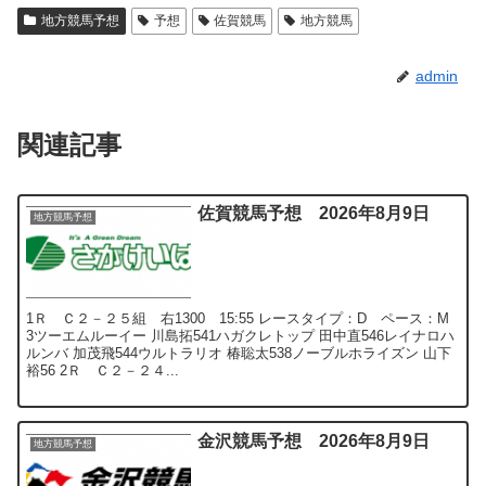
地方競馬予想
予想
佐賀競馬
地方競馬
admin
関連記事
佐賀競馬予想 2026年8月9日
地方競馬予想
1Ｒ Ｃ２－２５組 右1300 15:55 レースタイプ：D ペース：M
3ツーエムルーイー 川島拓541ハガクレトップ 田中直546レイナロハ
ルンバ 加茂飛544ウルトラリオ 椿聡太538ノーブルホライズン 山下
裕56 2Ｒ Ｃ２－２４...
金沢競馬予想 2026年8月9日
地方競馬予想