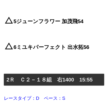
5ジューンフラワー 加茂飛54
6ミユキパーフェクト 出水拓56
2Ｒ Ｃ２－１８組 右1400 15:55
レースタイプ：D ペース：S