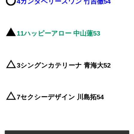
4カンタベリースワン 竹吉徹54
11ハッピーアロー 中山蓮53
3シングンカテリーナ 青海大52
7セクシーデザイン 川島拓54