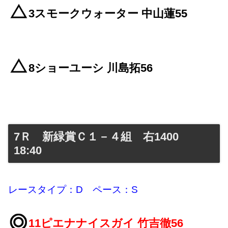
3スモークウォーター 中山蓮55
8ショーユーシ 川島拓56
7Ｒ 新緑賞Ｃ１－４組 右1400
18:40
レースタイプ：D ペース：S
11ピエナナイスガイ 竹吉徹56