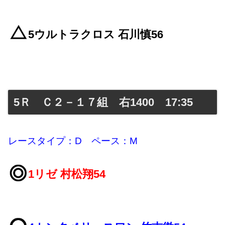
5ウルトラクロス 石川慎56
5Ｒ Ｃ２－１７組 右1400 17:35
レースタイプ：D ペース：M
1リゼ 村松翔54