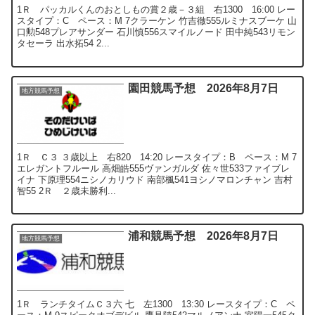
1Ｒ パッカルくんのおとしもの賞２歳－３組 右1300 16:00 レー
スタイプ：C ペース：M 7クラーケン 竹吉徹555ルミナスブーケ 山
口勲548プレアサンダー 石川慎556スマイルノード 田中純543リモン
タセーラ 出水拓54 2...
園田競馬予想 2026年8月7日
地方競馬予想
1Ｒ Ｃ３ ３歳以上 右820 14:20 レースタイプ：B ペース：M 7
エレガントフルール 高畑皓555ヴァンガルダ 佐々世533ファイブレ
イナ 下原理554ニシノカリウド 南部楓541ヨシノマロンチャン 吉村
智55 2Ｒ ２歳未勝利...
浦和競馬予想 2026年8月7日
地方競馬予想
1Ｒ ランチタイムＣ３六 七 左1300 13:30 レースタイプ：C ペ