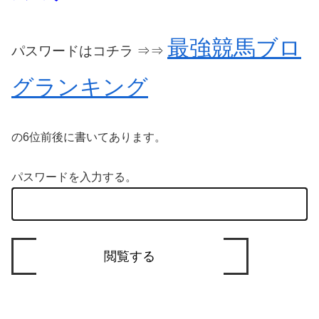
最強競馬ブロ
パスワードはコチラ ⇒⇒
グランキング
の6位前後に書いてあります。
パスワードを入力する。