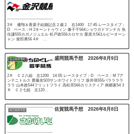
3Ｒ 優翔＆香菜子結婚記念２歳２ 右1400 17:45 レースタイプ：
D ペース：H 2キーントゥウィン 兼子千564ショウガドマンナカ 魚
住謙555カガノジュエル 松戸政556カロヤカ 栗原大561ルビーオーシ
ャン 柴田勇56 4Ｒ ...
盛岡競馬予想 2026年8月9日
地方競馬予想
2Ｒ Ｃ２八組 左1200 14:05 レースタイプ：D ペース：M 7ア
ンテニトルス 齋藤友503サンホワイトクリフ 坂井瑛555バララララ
ララ 山本政544フリットフライ 高松亮566カリスティア 南郷家54 3
Ｒ Ｃ２七組 左120...
佐賀競馬予想 2026年8月8日
地方競馬予想