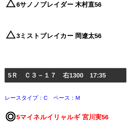
6サノノブレイダー 木村直56
3ミストブレイカー 岡遼太56
5Ｒ Ｃ３－１７ 右1300 17:35
レースタイプ：C ペース：M
5マイネルイリャルギ 宮川実56