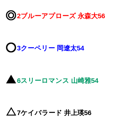
2ブルーアプローズ 永森大56
3クーペリー 岡遼太54
6スリーロマンス 山崎雅54
7ケイバラード 井上瑛56