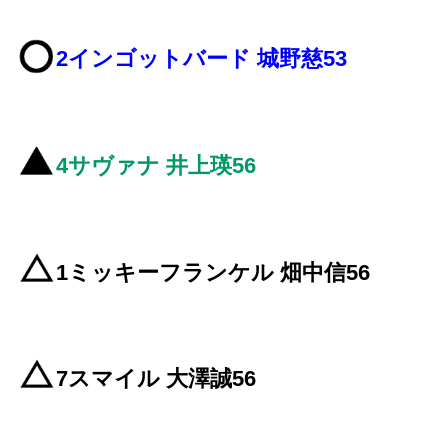
2インゴットバード 城野慈53
4サヴァナ 井上瑛56
1ミッキーフランケル 畑中信56
7スマイル 大澤誠56