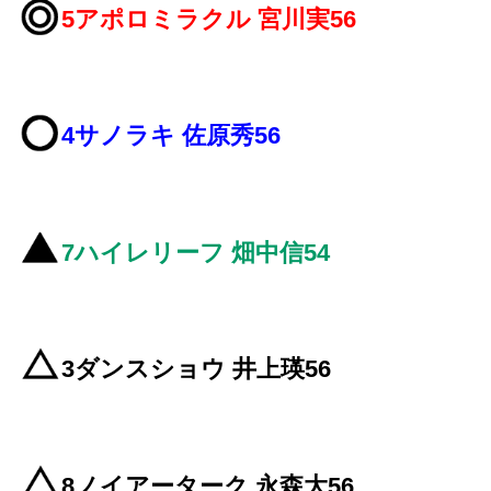
5アポロミラクル 宮川実56
4サノラキ 佐原秀56
7ハイレリーフ 畑中信54
3ダンスショウ 井上瑛56
8ノイアーターク 永森大56