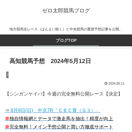
ゼロ太郎競馬ブログ
地方競馬全レース（ばんえい除く）と中央競馬の重賞予想記事を公開。
ブログTOP
高知競馬予想 2024年5月12日
地方競馬予想
2024.05.11
【シンガンケイバ】今週の完全無料公開レース【決定】
⇒
8月9日(日) 中京7R「ＣＢＣ賞（Ｇ３）」
※
独自情報網とデータで激走馬を抽出！精度が向上
※
完全無料！メイン予想公開と買い方徹底サポート