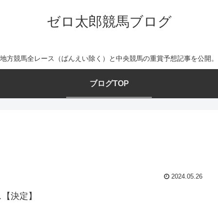
ゼロ太郎競馬ブログ
地方競馬全レース（ばんえい除く）と中央競馬の重賞予想記事を公開。
ブログTOP
2024.05.26
ス【決定】