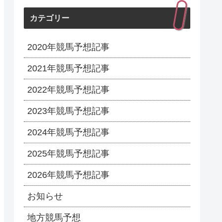
カテゴリー
2020年競馬予想記事
2021年競馬予想記事
2022年競馬予想記事
2023年競馬予想記事
2024年競馬予想記事
2025年競馬予想記事
2026年競馬予想記事
お知らせ
地方競馬予想