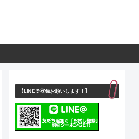
【LINE＠登録お願いします！】