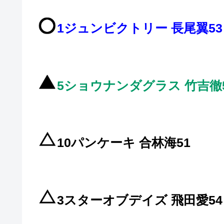
1ジュンビクトリー 長尾翼53
5ショウナンダグラス 竹吉徹
10パンケーキ 合林海51
3スターオブデイズ 飛田愛54