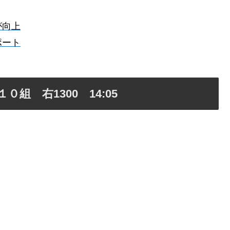
が向上
ポート
組 右1300 14:05