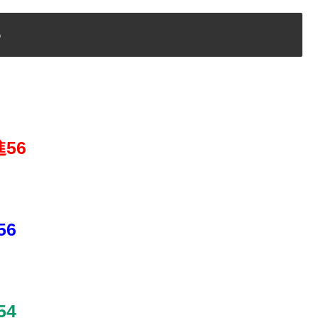
5
56
56
54