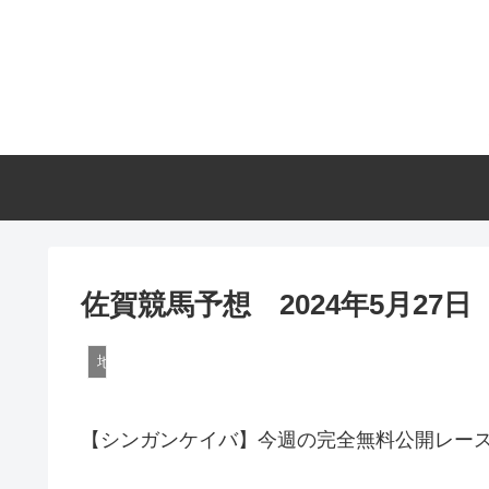
佐賀競馬予想 2024年5月27日
地方競馬予想
【シンガンケイバ】今週の完全無料公開レー