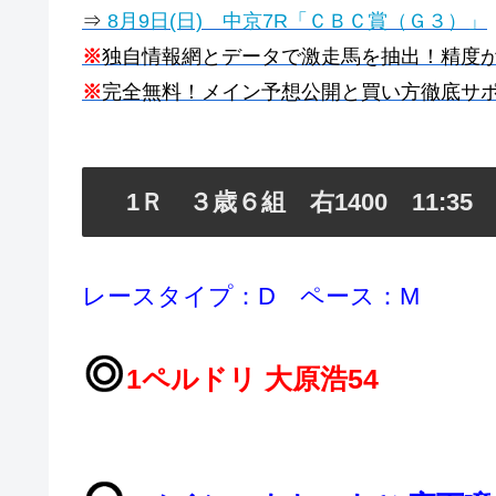
⇒
8月9日(日) 中京7R「ＣＢＣ賞（Ｇ３）」
※
独自情報網とデータで激走馬を抽出！精度
※
完全無料！メイン予想公開と買い方徹底サ
1Ｒ ３歳６組 右1400 11:35
レースタイプ：D ペース：M
1ペルドリ 大原浩54