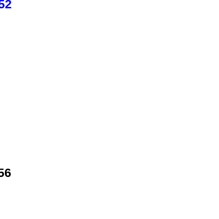
52
56