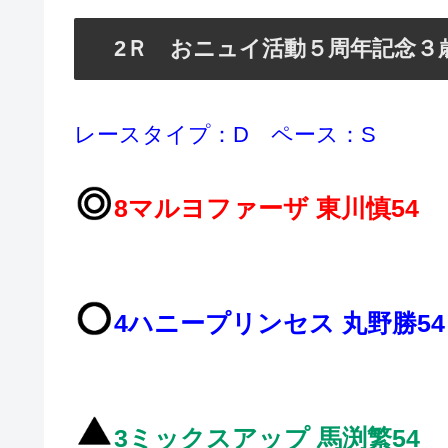
2Ｒ おニュイ活動５周年記念３歳５ 
レースタイプ：D ペース：S
8マルヨファーザ 東川慎54
4ハニープリンセス 丸野勝54
3ミックスアップ 馬渕繁54