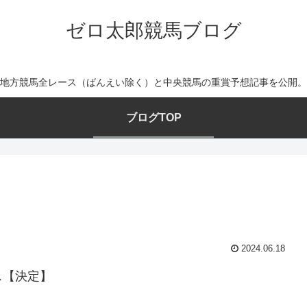
ゼロ太郎競馬ブログ
地方競馬全レース（ばんえい除く）と中央競馬の重賞予想記事を公開。
ブログTOP
2024.06.18
ス【決定】