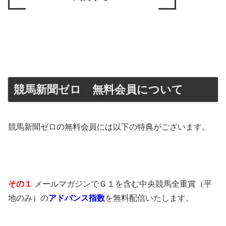
競馬新聞ゼロ 無料会員について
競馬新聞ゼロの無料会員には以下の特典がございます。
その１
メールマガジンでＧ１を含む中央競馬全重賞（平
地のみ）の
アドバンス指数
を無料配信いたします。