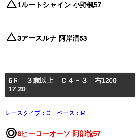
1ルートシャイン 小野楓57
3アースルナ 阿岸潤53
6Ｒ ３歳以上 Ｃ４－３ 右1200
17:20
レースタイプ：C ペース：M
8ヒーローオーソ 阿部龍57