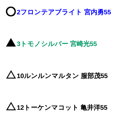
2フロンテアブライト 宮内勇55
3トモノシルバー 宮崎光55
10ルンルンマルタン 服部茂55
12トーケンマコット 亀井洋55