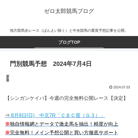
ゼロ太郎競馬ブログ
地方競馬全レース（ばんえい除く）と中央競馬の重賞予想記事を公開。
ブログTOP
門別競馬予想 2024年7月4日
地方競馬予想
2024.07.03
【シンガンケイバ】今週の完全無料公開レース【決定】
⇒
8月9日(日) 中京7R「ＣＢＣ賞（Ｇ３）」
※
独自情報網とデータで激走馬を抽出！精度が向上
※
完全無料！メイン予想公開と買い方徹底サポート