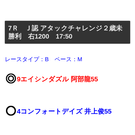
7Ｒ Ｊ認 アタックチャレンジ２歳未
勝利 右1200 17:50
レースタイプ：B ペース：M
9エイシンダズル 阿部龍55
4コンフォートデイズ 井上俊55