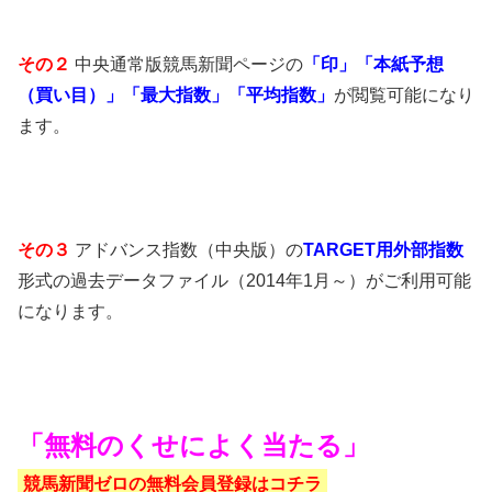
その２
中央通常版競馬新聞ページの
「印」「本紙予想
（買い目）」「最大指数」「平均指数」
が閲覧可能になり
ます。
その３
アドバンス指数（中央版）の
TARGET用外部指数
形式の過去データファイル（2014年1月～）がご利用可能
になります。
「無料のくせによく当たる」
競馬新聞ゼロの無料会員登録はコチラ