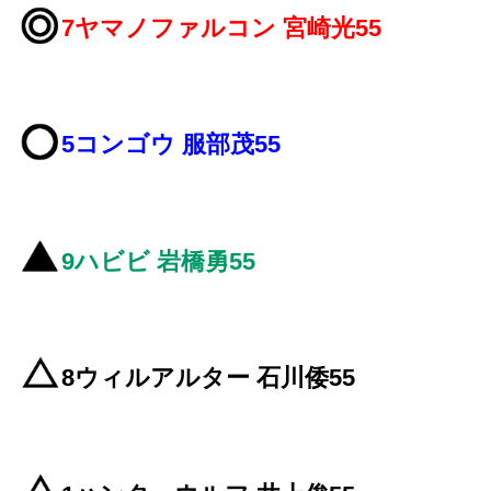
7ヤマノファルコン 宮崎光55
5コンゴウ 服部茂55
9ハビビ 岩橋勇55
8ウィルアルター 石川倭55