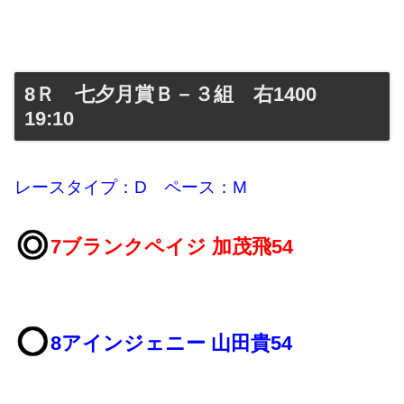
8Ｒ 七夕月賞Ｂ－３組 右1400
19:10
レースタイプ：D ペース：M
7ブランクペイジ 加茂飛54
8アインジェニー 山田貴54