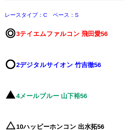
レースタイプ：C ペース：S
3テイエムファルコン 飛田愛56
2デジタルサイオン 竹吉徹56
4メールブルー 山下裕56
10ハッピーホンコン 出水拓56