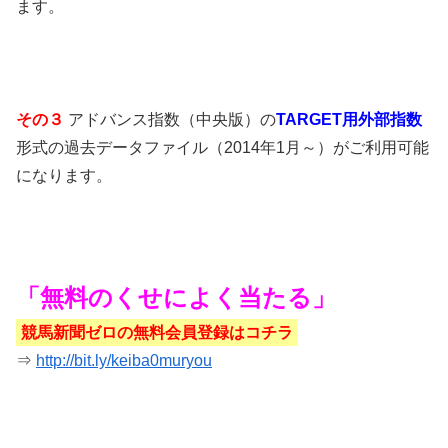
ます。
その３
アドバンス指数（中央版）の
TARGET用外部指数
形式の過去データファイル（2014年1月～）がご利用可能
になります。
「無料のくせによく当たる」
競馬新聞ゼロの無料会員登録はコチラ
⇒
http://bit.ly/keiba0muryou