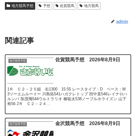
地方競馬予想
予想
佐賀競馬
地方競馬
admin
関連記事
佐賀競馬予想 2026年8月9日
地方競馬予想
1Ｒ Ｃ２－２５組 右1300 15:55 レースタイプ：D ペース：M
3ツーエムルーイー 川島拓541ハガクレトップ 田中直546レイナロハ
ルンバ 加茂飛544ウルトラリオ 椿聡太538ノーブルホライズン 山下
裕56 2Ｒ Ｃ２－２４...
金沢競馬予想 2026年8月9日
地方競馬予想