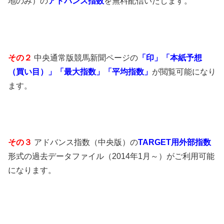
地のみ）の
アドバンス指数
を無料配信いたします。
その２
中央通常版競馬新聞ページの
「印」「本紙予想
（買い目）」「最大指数」「平均指数」
が閲覧可能になり
ます。
その３
アドバンス指数（中央版）の
TARGET用外部指数
形式の過去データファイル（2014年1月～）がご利用可能
になります。