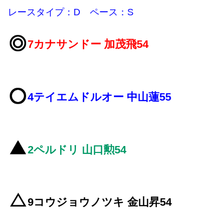
レースタイプ：D ペース：S
7カナサンドー 加茂飛54
4テイエムドルオー 中山蓮55
2ペルドリ 山口勲54
9コウジョウノツキ 金山昇54