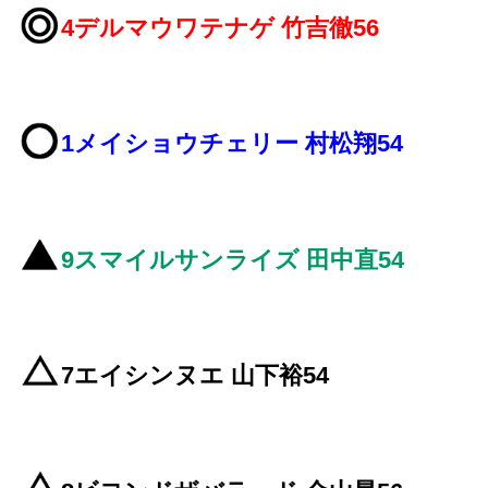
4デルマウワテナゲ 竹吉徹56
1メイショウチェリー 村松翔54
9スマイルサンライズ 田中直54
7エイシンヌエ 山下裕54