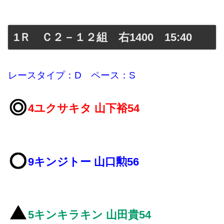
1Ｒ Ｃ２－１２組 右1400 15:40
レースタイプ：D ペース：S
4ユクサキタ 山下裕54
9キンジトー 山口勲56
5キンキラキン 山田貴54