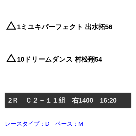
1ミユキパーフェクト 出水拓56
10ドリームダンス 村松翔54
2Ｒ Ｃ２－１１組 右1400 16:20
レースタイプ：D ペース：M