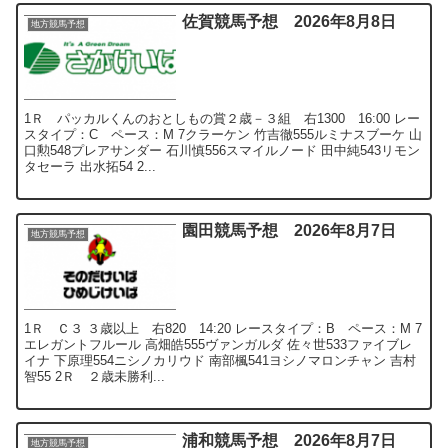
佐賀競馬予想 2026年8月8日
地方競馬予想
1Ｒ パッカルくんのおとしもの賞２歳－３組 右1300 16:00 レー
スタイプ：C ペース：M 7クラーケン 竹吉徹555ルミナスブーケ 山
口勲548プレアサンダー 石川慎556スマイルノード 田中純543リモン
タセーラ 出水拓54 2...
園田競馬予想 2026年8月7日
地方競馬予想
1Ｒ Ｃ３ ３歳以上 右820 14:20 レースタイプ：B ペース：M 7
エレガントフルール 高畑皓555ヴァンガルダ 佐々世533ファイブレ
イナ 下原理554ニシノカリウド 南部楓541ヨシノマロンチャン 吉村
智55 2Ｒ ２歳未勝利...
浦和競馬予想 2026年8月7日
地方競馬予想