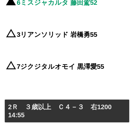
6ミスジャカルタ 藤田駕52
3リアンソリッド 岩橋勇55
7ジクジタルオモイ 黒澤愛55
2Ｒ ３歳以上 Ｃ４－３ 右1200
14:55