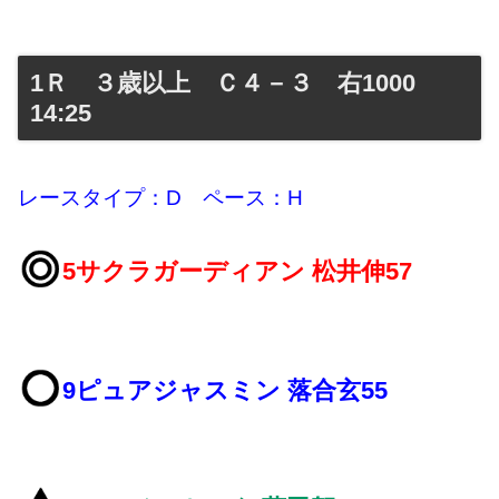
1Ｒ ３歳以上 Ｃ４－３ 右1000
14:25
レースタイプ：D ペース：H
5サクラガーディアン 松井伸57
9ピュアジャスミン 落合玄55