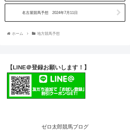
名古屋競馬予想 2024年7月11日
ホーム
地方競馬予想
【LINE＠登録お願いします！】
ゼロ太郎競馬ブログ