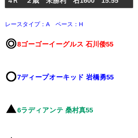
4Ｒ ２歳 未勝利 右1600 15:55
レースタイプ：A ペース：H
8ゴーゴーイーグルス 石川倭55
7ディープオーキッド 岩橋勇55
6ラディアンテ 桑村真55