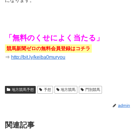
になります。
「無料のくせによく当たる」
競馬新聞ゼロの無料会員登録はコチラ
⇒
http://bit.ly/keiba0muryou
地方競馬予想
予想
地方競馬
門別競馬
admin
関連記事