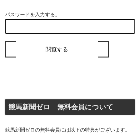
パスワードを入力する。
競馬新聞ゼロ 無料会員について
競馬新聞ゼロの無料会員には以下の特典がございます。