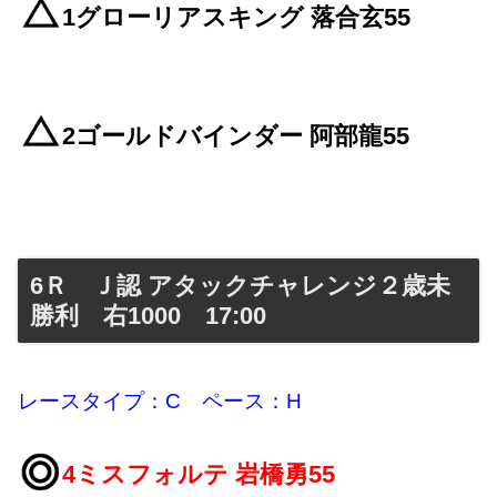
1グローリアスキング 落合玄55
2ゴールドバインダー 阿部龍55
6Ｒ Ｊ認 アタックチャレンジ２歳未
勝利 右1000 17:00
レースタイプ：C ペース：H
4ミスフォルテ 岩橋勇55