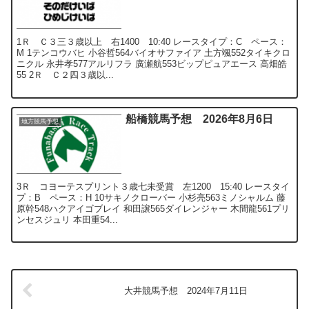
1Ｒ Ｃ３三３歳以上 右1400 10:40 レースタイプ：C ペース：
M 1テンコウバヒ 小谷哲564バイオサファイア 土方颯552タイキクロ
ニクル 永井孝577アルリフラ 廣瀬航553ビップピュアエース 高畑皓
55 2Ｒ Ｃ２四３歳以...
船橋競馬予想 2026年8月6日
地方競馬予想
3Ｒ コヨーテスプリント３歳七未受賞 左1200 15:40 レースタイ
プ：B ペース：H 10サキノクローバー 小杉亮563ミノシャルム 藤
原幹548ハクアイゴブレイ 和田譲565ダイレンジャー 木間龍561プリ
ンセスジュリ 本田重54...
大井競馬予想 2024年7月11日