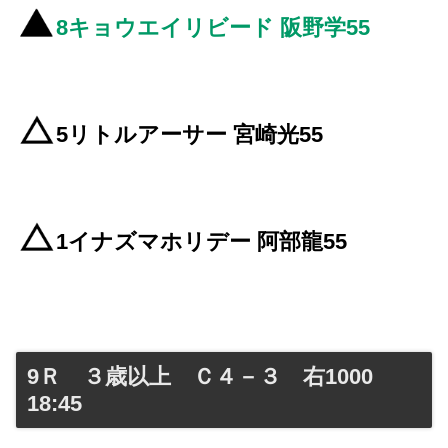
8キョウエイリビード 阪野学55
5リトルアーサー 宮崎光55
1イナズマホリデー 阿部龍55
9Ｒ ３歳以上 Ｃ４－３ 右1000
18:45