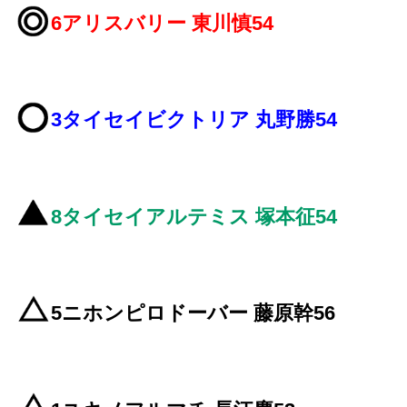
6アリスバリー 東川慎54
3タイセイビクトリア 丸野勝54
8タイセイアルテミス 塚本征54
5ニホンピロドーバー 藤原幹56