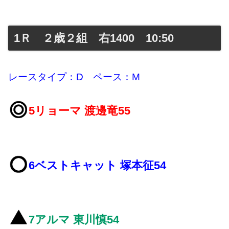
1Ｒ ２歳２組 右1400 10:50
レースタイプ：D ペース：M
5リョーマ 渡邊竜55
6ベストキャット 塚本征54
7アルマ 東川慎54