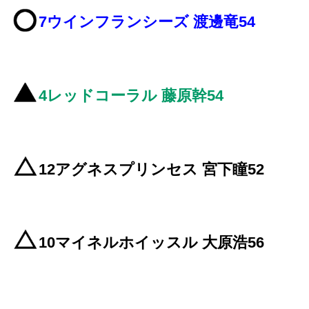
7ウインフランシーズ 渡邊竜54
4レッドコーラル 藤原幹54
12アグネスプリンセス 宮下瞳52
10マイネルホイッスル 大原浩56