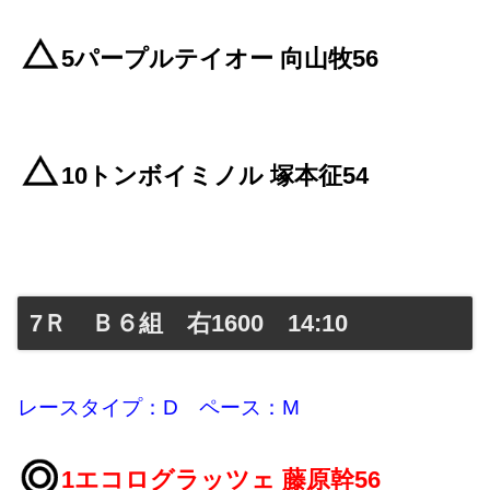
5パープルテイオー 向山牧56
10トンボイミノル 塚本征54
7Ｒ Ｂ６組 右1600 14:10
レースタイプ：D ペース：M
1エコログラッツェ 藤原幹56