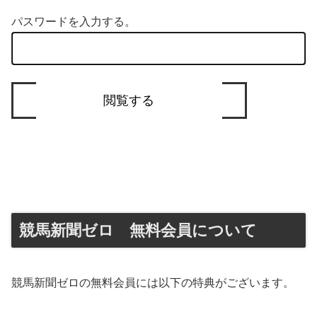
パスワードを入力する。
競馬新聞ゼロ 無料会員について
競馬新聞ゼロの無料会員には以下の特典がございます。