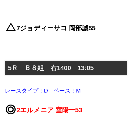
7ジョディーサコ 岡部誠55
5Ｒ Ｂ８組 右1400 13:05
レースタイプ：D ペース：M
2エルメニア 室陽一53