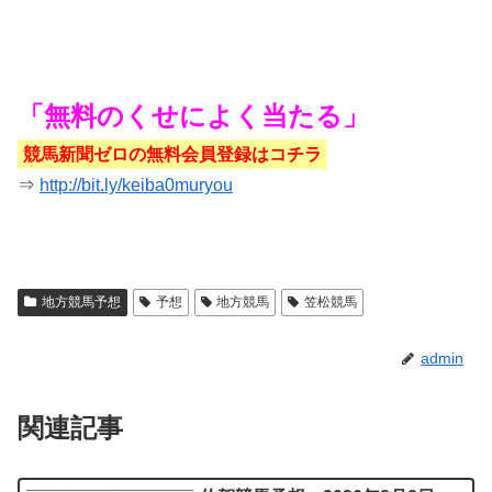
「無料のくせによく当たる」
競馬新聞ゼロの無料会員登録はコチラ
⇒
http://bit.ly/keiba0muryou
地方競馬予想
予想
地方競馬
笠松競馬
admin
関連記事