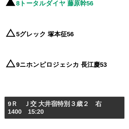
8トータルダイヤ 藤原幹56
5グレック 塚本征56
9ニホンピロジェシカ 長江慶53
9Ｒ Ｊ交 大井宿特別３歳２ 右
1400 15:20