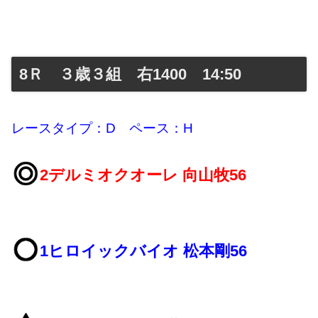
8Ｒ ３歳３組 右1400 14:50
レースタイプ：D ペース：H
2デルミオクオーレ 向山牧56
1ヒロイックバイオ 松本剛56