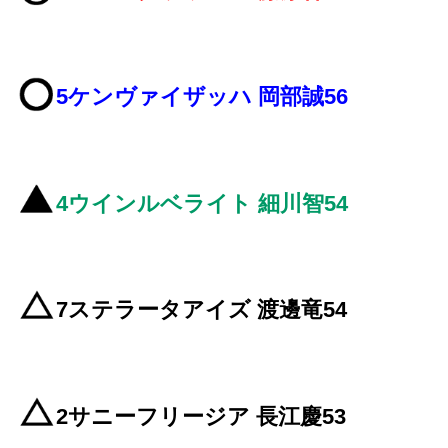
5ケンヴァイザッハ 岡部誠56
4ウインルベライト 細川智54
7ステラータアイズ 渡邊竜54
2サニーフリージア 長江慶53