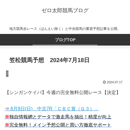
ゼロ太郎競馬ブログ
地方競馬全レース（ばんえい除く）と中央競馬の重賞予想記事を公開。
ブログTOP
笠松競馬予想 2024年7月18日
地方競馬予想
2024.07.17
【シンガンケイバ】今週の完全無料公開レース【決定】
⇒
8月9日(日) 中京7R「ＣＢＣ賞（Ｇ３）」
※
独自情報網とデータで激走馬を抽出！精度が向上
※
完全無料！メイン予想公開と買い方徹底サポート