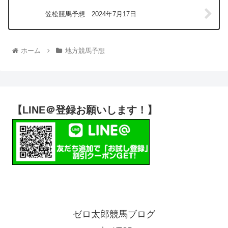
笠松競馬予想 2024年7月17日
ホーム
地方競馬予想
【LINE＠登録お願いします！】
ゼロ太郎競馬ブログ