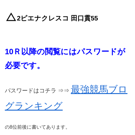
2ピエナクレスコ 田口貫55
10Ｒ以降の閲覧にはパスワードが
必要です。
最強競馬ブロ
パスワードはコチラ ⇒⇒
グランキング
の8位前後に書いてあります。