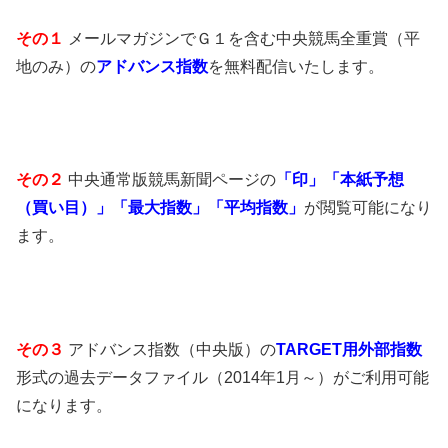
その１
メールマガジンでＧ１を含む中央競馬全重賞（平
地のみ）の
アドバンス指数
を無料配信いたします。
その２
中央通常版競馬新聞ページの
「印」「本紙予想
（買い目）」「最大指数」「平均指数」
が閲覧可能になり
ます。
その３
アドバンス指数（中央版）の
TARGET用外部指数
形式の過去データファイル（2014年1月～）がご利用可能
になります。