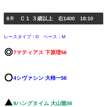
8Ｒ Ｃ１ ３歳以上 右1400 18:10
レースタイプ：D ペース：M
7マティアス 下原理56
4シヴァシン 大柿一56
9ハングタイム 大山龍56