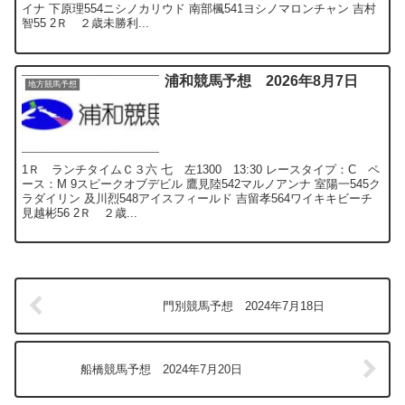
イナ 下原理554ニシノカリウド 南部楓541ヨシノマロンチャン 吉村
智55 2Ｒ ２歳未勝利...
浦和競馬予想 2026年8月7日
地方競馬予想
1Ｒ ランチタイムＣ３六 七 左1300 13:30 レースタイプ：C ペ
ース：M 9スピークオブデビル 鷹見陸542マルノアンナ 室陽一545ク
ラダイリン 及川烈548アイスフィールド 吉留孝564ワイキキビーチ
見越彬56 2Ｒ ２歳...
門別競馬予想 2024年7月18日
船橋競馬予想 2024年7月20日