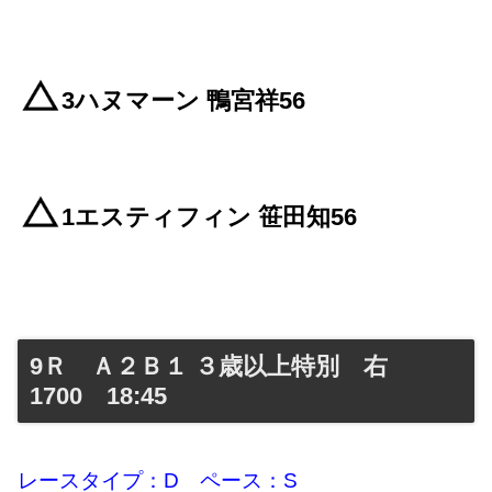
3ハヌマーン 鴨宮祥56
1エスティフィン 笹田知56
9Ｒ Ａ２Ｂ１ ３歳以上特別 右
1700 18:45
レースタイプ：D ペース：S