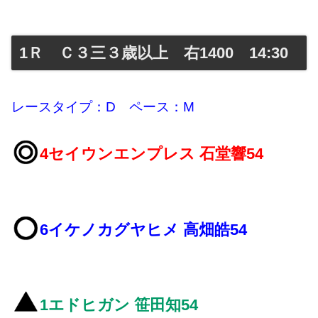
1Ｒ Ｃ３三３歳以上 右1400 14:30
レースタイプ：D ペース：M
4セイウンエンプレス 石堂響54
6イケノカグヤヒメ 高畑皓54
1エドヒガン 笹田知54