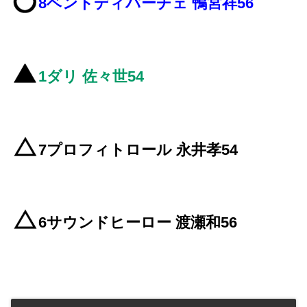
8ベントディパーチェ 鴨宮祥56
1ダリ 佐々世54
7プロフィトロール 永井孝54
6サウンドヒーロー 渡瀬和56