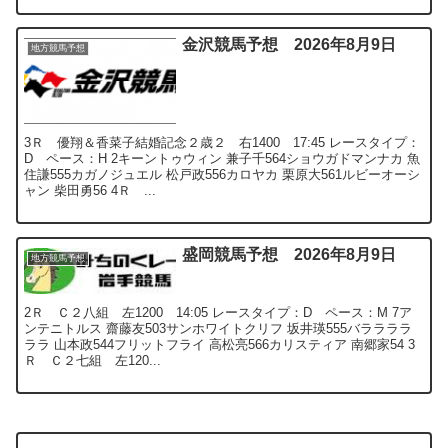
金沢競馬予想 2026年8月9日
地方競馬予想
3Ｒ 優翔＆香菜子結婚記念２歳２ 右1400 17:45 レースタイプ：
D ペース：H 2キーントゥウィン 兼子千564ショウガドマンナカ 魚
住謙555カガノジュエル 松戸政556カロヤカ 栗原大561ルビーオーシ
ャン 柴田勇56 4Ｒ ...
盛岡競馬予想 2026年8月9日
地方競馬予想
2Ｒ Ｃ２八組 左1200 14:05 レースタイプ：D ペース：M 7ア
ンテニトルス 齋藤友503サンホワイトクリフ 坂井瑛555バララララ
ララ 山本政544フリットフライ 高松亮566カリスティア 南郷家54 3
Ｒ Ｃ２七組 左120...