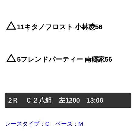
11キタノフロスト 小林凌56
5フレンドパーティー 南郷家56
2Ｒ Ｃ２八組 左1200 13:00
レースタイプ：C ペース：M