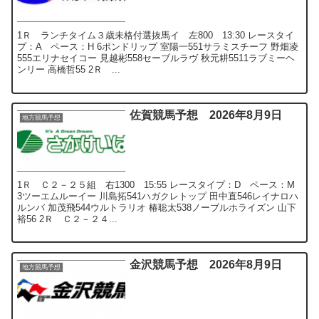
1Ｒ ランチタイム３歳未格付選抜馬イ 左800 13:30 レースタイ
プ：A ペース：H 6ポンドリップ 室陽一551サラミスチーフ 野畑凌
555エリナセイコー 見越彬558セーブルラヴ 秋元耕5511ラブミーヘ
ンリー 高橋哲55 2Ｒ ...
佐賀競馬予想 2026年8月9日
地方競馬予想
1Ｒ Ｃ２－２５組 右1300 15:55 レースタイプ：D ペース：M
3ツーエムルーイー 川島拓541ハガクレトップ 田中直546レイナロハ
ルンバ 加茂飛544ウルトラリオ 椿聡太538ノーブルホライズン 山下
裕56 2Ｒ Ｃ２－２４...
金沢競馬予想 2026年8月9日
地方競馬予想