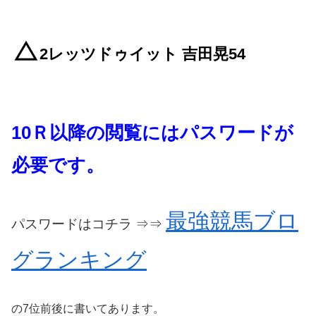
2レッツドゥイット 吉田晃54
10Ｒ以降の閲覧にはパスワードが
必要です。
最強競馬ブロ
パスワードはコチラ ⇒⇒
グランキング
の7位前後に書いてあります。