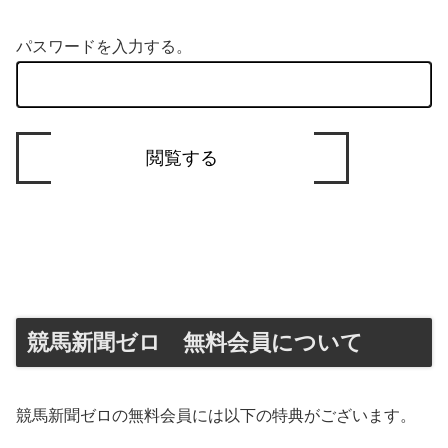
パスワードを入力する。
競馬新聞ゼロ 無料会員について
競馬新聞ゼロの無料会員には以下の特典がございます。