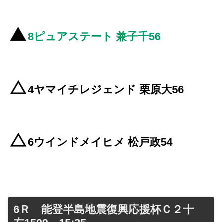
8ピュアステート 兼子千56
4ヤマイチレジェンド 栗原大56
6ウインドメイヒメ 松戸政54
6Ｒ 能登半島地震復興応援杯Ｃ２十