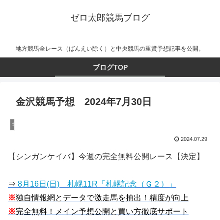
ゼロ太郎競馬ブログ
地方競馬全レース（ばんえい除く）と中央競馬の重賞予想記事を公開。
ブログTOP
金沢競馬予想 2024年7月30日
地方競馬予想
2024.07.29
【シンガンケイバ】今週の完全無料公開レース【決定】
⇒
8月16日(日) 札幌11R「札幌記念（Ｇ２）」
※
独自情報網とデータで激走馬を抽出！精度が向上
※
完全無料！メイン予想公開と買い方徹底サポート