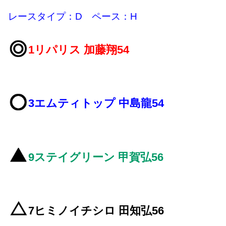
レースタイプ：D ペース：H
1リパリス 加藤翔54
3エムティトップ 中島龍54
9ステイグリーン 甲賀弘56
7ヒミノイチシロ 田知弘56