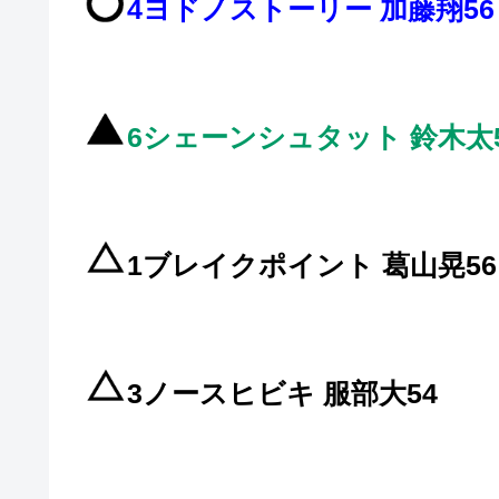
4ヨドノストーリー 加藤翔56
6シェーンシュタット 鈴木太
1ブレイクポイント 葛山晃56
3ノースヒビキ 服部大54