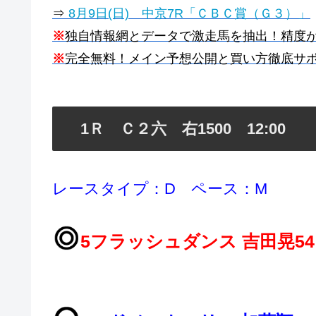
⇒
8月9日(日) 中京7R「ＣＢＣ賞（Ｇ３）」
※
独自情報網とデータで激走馬を抽出！精度
※
完全無料！メイン予想公開と買い方徹底サ
1Ｒ Ｃ２六 右1500 12:00
レースタイプ：D ペース：M
5フラッシュダンス 吉田晃54