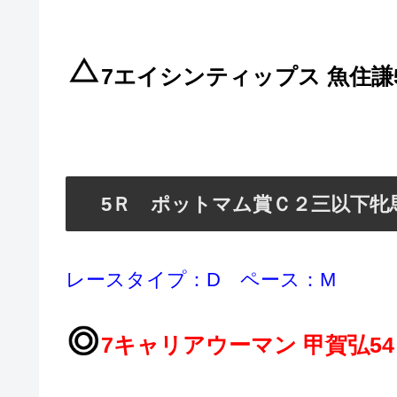
7エイシンティップス 魚住謙
5Ｒ ポットマム賞Ｃ２三以下牝馬 右
レースタイプ：D ペース：M
7キャリアウーマン 甲賀弘54