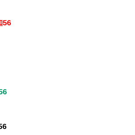
56
56
6