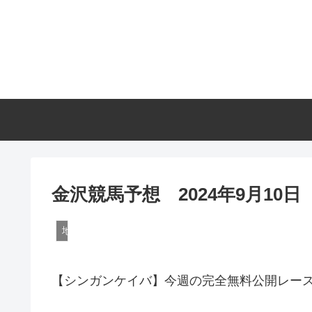
金沢競馬予想 2024年9月10日
地方競馬予想
【シンガンケイバ】今週の完全無料公開レー