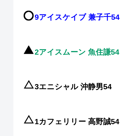
9アイスケイブ 兼子千54
2アイスムーン 魚住謙54
3エニシャル 沖静男54
1カフェリリー 高野誠54