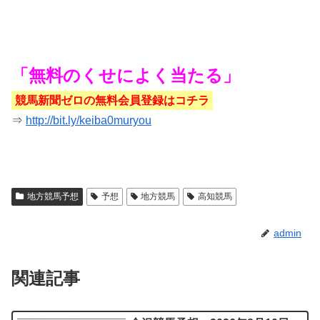
「無料のくせによく当たる」
競馬新聞ゼロの無料会員登録はコチラ
⇒
http://bit.ly/keiba0muryou
地方競馬予想
予想
地方競馬
高知競馬
admin
関連記事