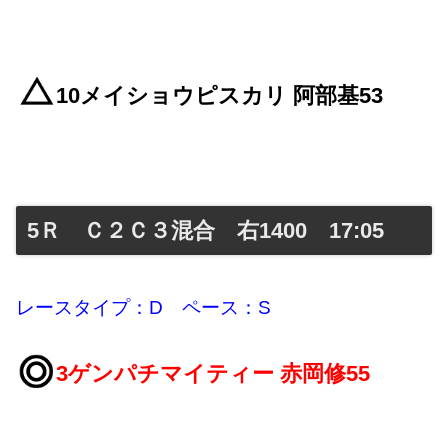
10メイショウピスカリ 阿部基53
5Ｒ Ｃ２Ｃ３混合 右1400 17:05
レースタイプ：D ペース：S
3ゲンパチマイティー 赤岡修55