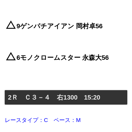
9ゲンパチアイアン 岡村卓56
6モノクロームスター 永森大56
2Ｒ Ｃ３－４ 右1300 15:20
レースタイプ：C ペース：M