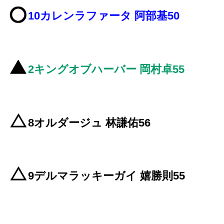
10カレンラファータ 阿部基50
2キングオブハーバー 岡村卓55
8オルダージュ 林謙佑56
9デルマラッキーガイ 嬉勝則55