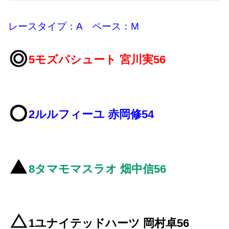
レースタイプ：A ペース：M
5モズパシュート 宮川実56
2ルルフィーユ 赤岡修54
8タマモマスラオ 畑中信56
1ユナイテッドハーツ 岡村卓56