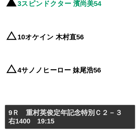
3スピンドクター 濱尚美54
10オケイン 木村直56
4サノノヒーロー 妹尾浩56
9Ｒ 重村英俊定年記念特別Ｃ２－３
右1400 19:15