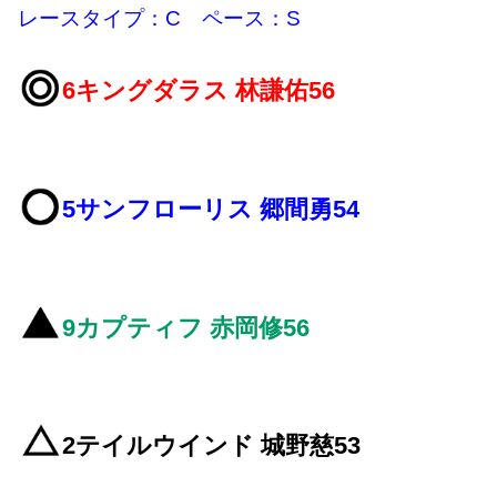
レースタイプ：C ペース：S
6キングダラス 林謙佑56
5サンフローリス 郷間勇54
9カプティフ 赤岡修56
2テイルウインド 城野慈53