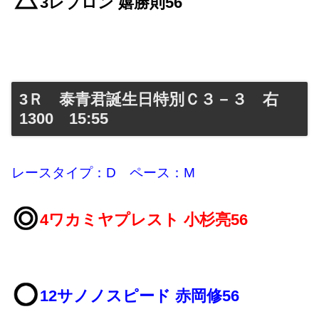
3レブロン 嬉勝則56
3Ｒ 泰青君誕生日特別Ｃ３－３ 右
1300 15:55
レースタイプ：D ペース：M
4ワカミヤプレスト 小杉亮56
12サノノスピード 赤岡修56