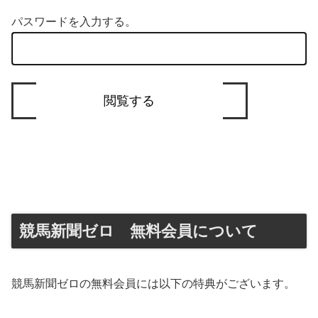
パスワードを入力する。
競馬新聞ゼロ 無料会員について
競馬新聞ゼロの無料会員には以下の特典がございます。