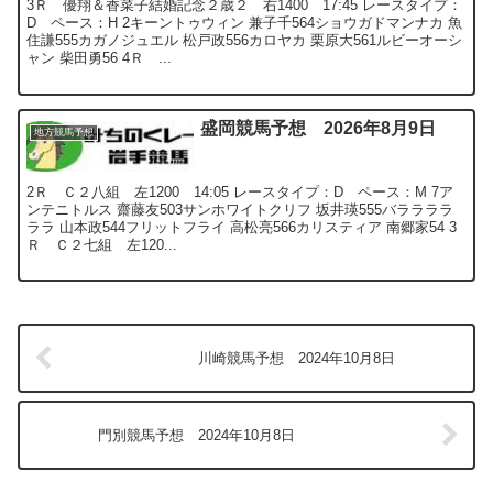
3Ｒ 優翔＆香菜子結婚記念２歳２ 右1400 17:45 レースタイプ：
D ペース：H 2キーントゥウィン 兼子千564ショウガドマンナカ 魚
住謙555カガノジュエル 松戸政556カロヤカ 栗原大561ルビーオーシ
ャン 柴田勇56 4Ｒ ...
盛岡競馬予想 2026年8月9日
地方競馬予想
2Ｒ Ｃ２八組 左1200 14:05 レースタイプ：D ペース：M 7ア
ンテニトルス 齋藤友503サンホワイトクリフ 坂井瑛555バララララ
ララ 山本政544フリットフライ 高松亮566カリスティア 南郷家54 3
Ｒ Ｃ２七組 左120...
川崎競馬予想 2024年10月8日
門別競馬予想 2024年10月8日