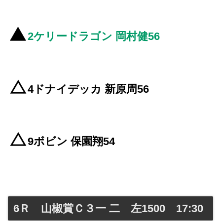
2ケリードラゴン 岡村健56
4ドナイデッカ 新原周56
9ボビン 保園翔54
6Ｒ 山椒賞Ｃ３一 二 左1500 17:30