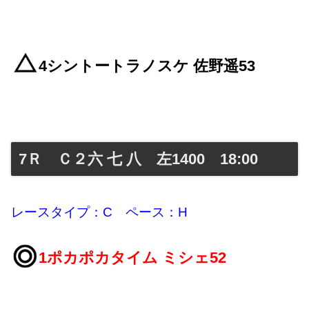
4シントートラノスケ 佐野遥53
7Ｒ Ｃ２六 七 八 左1400 18:00
レースタイプ：C ペース：H
1ポカポカタイム ミシェ52