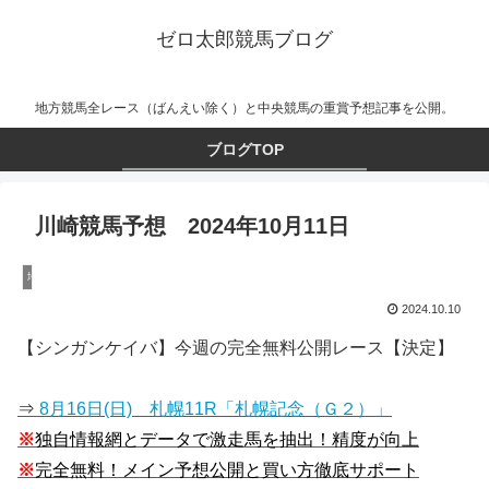
ゼロ太郎競馬ブログ
地方競馬全レース（ばんえい除く）と中央競馬の重賞予想記事を公開。
ブログTOP
川崎競馬予想 2024年10月11日
地方競馬予想
2024.10.10
【シンガンケイバ】今週の完全無料公開レース【決定】
⇒
8月16日(日) 札幌11R「札幌記念（Ｇ２）」
※
独自情報網とデータで激走馬を抽出！精度が向上
※
完全無料！メイン予想公開と買い方徹底サポート