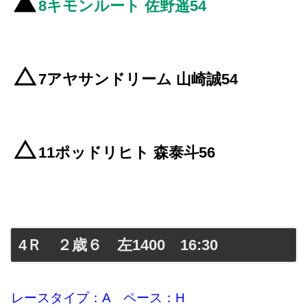
8キモンルート 佐野遥54
7アヤサンドリーム 山崎誠54
11ポッドリヒト 森泰斗56
4Ｒ ２歳６ 左1400 16:30
レースタイプ：A ペース：H