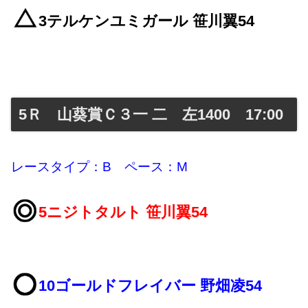
3テルケンユミガール 笹川翼54
5Ｒ 山葵賞Ｃ３一 二 左1400 17:00
レースタイプ：B ペース：M
5ニジトタルト 笹川翼54
10ゴールドフレイバー 野畑凌54