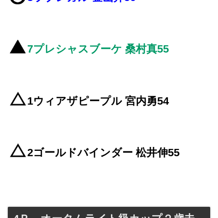
7プレシャスブーケ 桑村真55
1ウィアザピープル 宮内勇54
2ゴールドバインダー 松井伸55