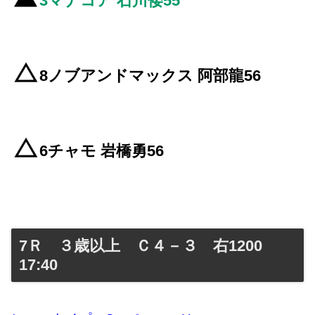
3マナコア 石川倭55
8ノブアンドマックス 阿部龍56
6チャモ 岩橋勇56
7Ｒ ３歳以上 Ｃ４－３ 右1200
17:40