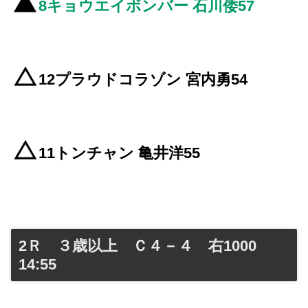
8キョウエイボンバー 石川倭57
12プラウドコラゾン 宮内勇54
11トンチャン 亀井洋55
2Ｒ ３歳以上 Ｃ４－４ 右1000
14:55