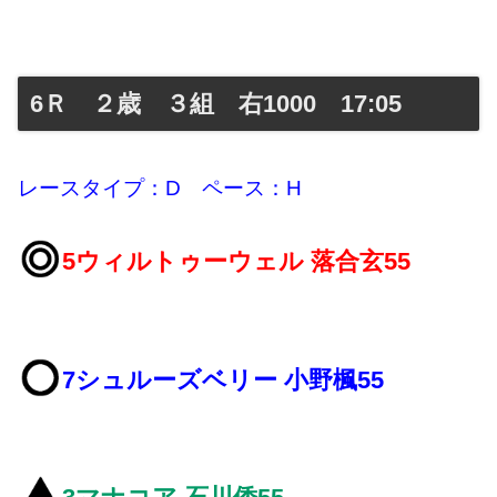
6Ｒ ２歳 ３組 右1000 17:05
レースタイプ：D ペース：H
5ウィルトゥーウェル 落合玄55
7シュルーズベリー 小野楓55