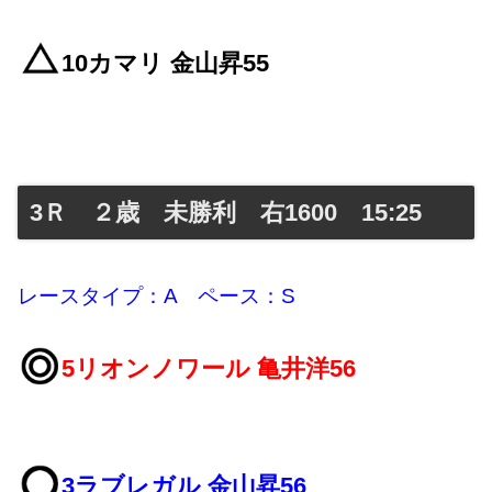
10カマリ 金山昇55
3Ｒ ２歳 未勝利 右1600 15:25
レースタイプ：A ペース：S
5リオンノワール 亀井洋56
3ラブレガル 金山昇56