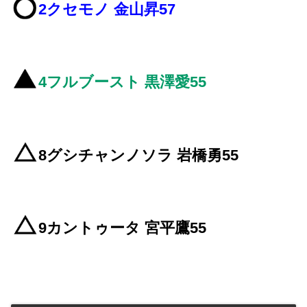
2クセモノ 金山昇57
4フルブースト 黒澤愛55
8グシチャンノソラ 岩橋勇55
9カントゥータ 宮平鷹55