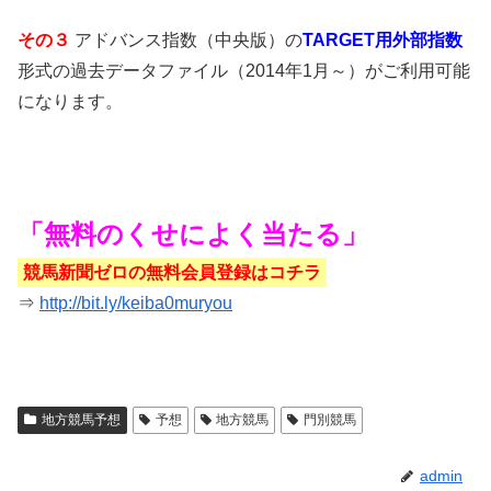
その３
アドバンス指数（中央版）の
TARGET用外部指数
形式の過去データファイル（2014年1月～）がご利用可能
になります。
「無料のくせによく当たる」
競馬新聞ゼロの無料会員登録はコチラ
⇒
http://bit.ly/keiba0muryou
地方競馬予想
予想
地方競馬
門別競馬
admin