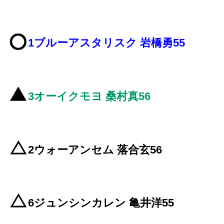
1ブルーアスタリスク 岩橋勇55
3オーイクモヨ 桑村真56
2ウォーアンセム 落合玄56
6ジュンシンカレン 亀井洋55