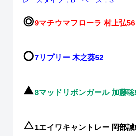
レースタイプ：B ペース：S
9マチウマフローラ 村上弘56
7リプリー 木之葵52
8マッドリボンガール 加藤聡
1エイワキャントレー 岡部誠