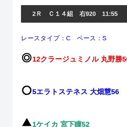
2Ｒ Ｃ１４組 右920 11:55
レースタイプ：C ペース：S
12クラージュミノル 丸野勝5
5エラトステネス 大畑慧56
1ケイカ 宮下瞳52