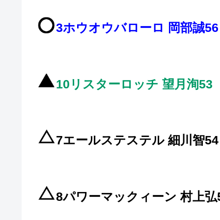
3ホウオウバローロ 岡部誠56
10リスターロッチ 望月洵53
7エールステステル 細川智54
8パワーマックィーン 村上弘5