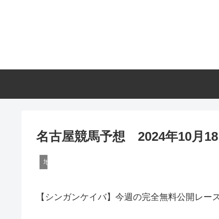
名古屋競馬予想 2024年10月1
地方競馬予想
【シンガンケイバ】今週の完全無料公開レー