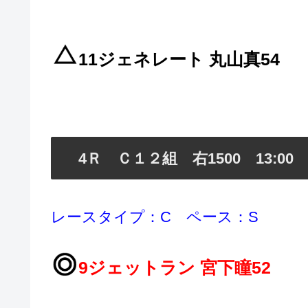
11ジェネレート 丸山真54
4Ｒ Ｃ１２組 右1500 13:00
レースタイプ：C ペース：S
9ジェットラン 宮下瞳52