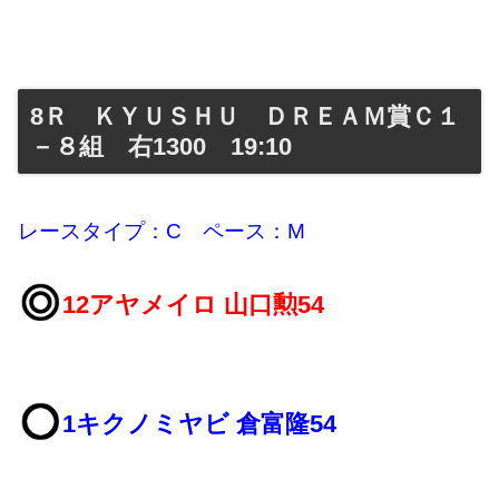
8Ｒ ＫＹＵＳＨＵ ＤＲＥＡＭ賞Ｃ１
－８組 右1300 19:10
レースタイプ：C ペース：M
12アヤメイロ 山口勲54
1キクノミヤビ 倉富隆54