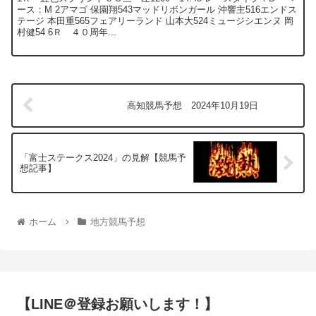
ース：M 2アマゴ 保園翔543マッドリボンガール 沖響主516エンドス
テージ 本田重565フェアリーランド 山本大524ミュージシエンヌ 岡
村健54 6Ｒ ４０周年...
高知競馬予想 2024年10月19日
「富士ステークス2024」の見解【競馬予
想記事】
ホーム
地方競馬予想
【LINE＠登録お願いします！】