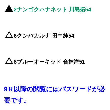
2ナンゴクハナネット 川島拓54
6クンバカルナ 田中純54
8ブルーオーキッド 合林海51
9Ｒ以降の閲覧にはパスワードが必
要です。