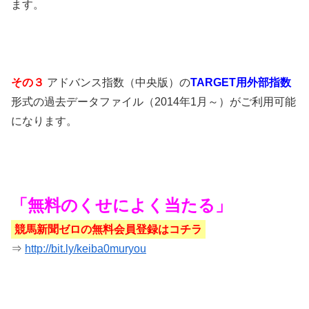
ます。
その３
アドバンス指数（中央版）の
TARGET用外部指数
形式の過去データファイル（2014年1月～）がご利用可能
になります。
「無料のくせによく当たる」
競馬新聞ゼロの無料会員登録はコチラ
⇒
http://bit.ly/keiba0muryou