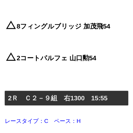
8フィングルブリッジ 加茂飛54
2コートパルフェ 山口勲54
2Ｒ Ｃ２－９組 右1300 15:55
レースタイプ：C ペース：H