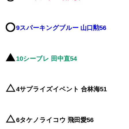
9スパーキングブルー 山口勲56
10シーブレ 田中直54
4サプライズイベント 合林海51
6タケノライコウ 飛田愛56