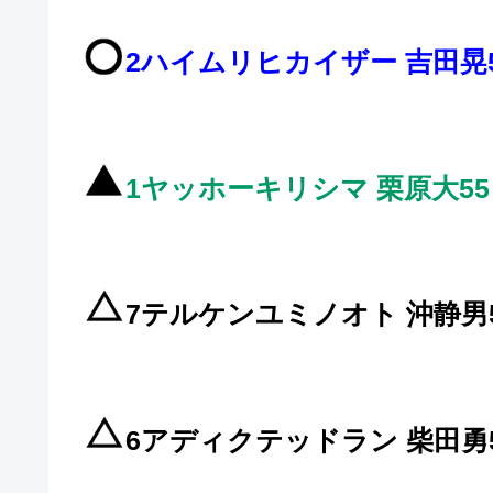
2ハイムリヒカイザー 吉田晃
1ヤッホーキリシマ 栗原大55
7テルケンユミノオト 沖静男
6アディクテッドラン 柴田勇