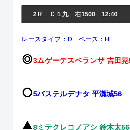
2Ｒ Ｃ１九 右1500 12:40
レースタイプ：D ペース：H
3ムゲーテスペランサ 吉田晃
5パステルデナタ 平瀬城56
8ミテクレコノアシ 鈴木太56