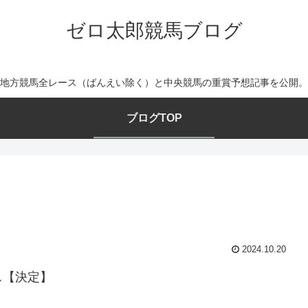
ゼロ太郎競馬ブログ
地方競馬全レース（ばんえい除く）と中央競馬の重賞予想記事を公開。
ブログTOP
2024.10.20
ス【決定】