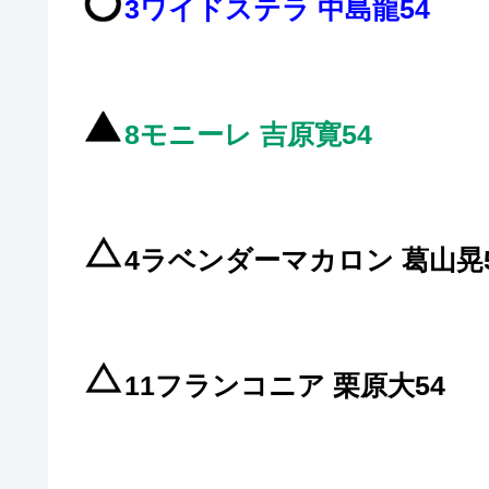
3ワイドステラ 中島龍54
8モニーレ 吉原寛54
4ラベンダーマカロン 葛山晃
11フランコニア 栗原大54