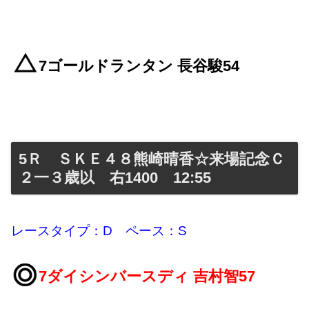
7ゴールドランタン 長谷駿54
5Ｒ ＳＫＥ４８熊崎晴香☆来場記念Ｃ
２一３歳以 右1400 12:55
レースタイプ：D ペース：S
7ダイシンバースディ 吉村智57