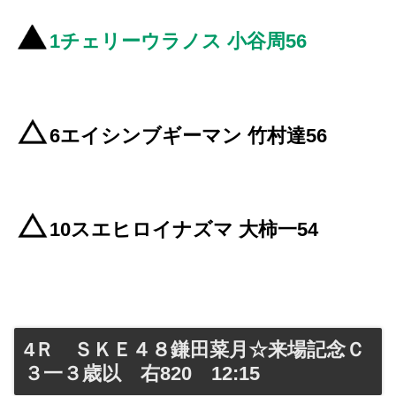
1チェリーウラノス 小谷周56
6エイシンブギーマン 竹村達56
10スエヒロイナズマ 大柿一54
4Ｒ ＳＫＥ４８鎌田菜月☆来場記念Ｃ
３一３歳以 右820 12:15