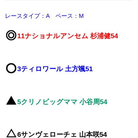
レースタイプ：A ペース：M
11ナショナルアンセム 杉浦健54
3ティロワール 土方颯51
5クリノビッグママ 小谷周54
6サンヴェローチェ 山本咲54