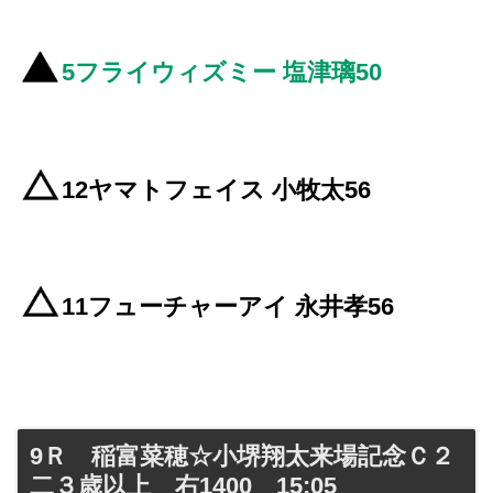
5フライウィズミー 塩津璃50
12ヤマトフェイス 小牧太56
11フューチャーアイ 永井孝56
9Ｒ 稲富菜穂☆小堺翔太来場記念Ｃ２
二３歳以上 右1400 15:05