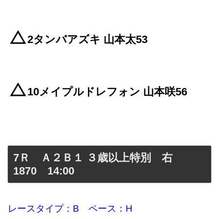
2タンバアズキ 山本太53
10メイプルドレフォン 山本咲56
7Ｒ Ａ２Ｂ１ ３歳以上特別 右
1870 14:00
レースタイプ：B ペース：H