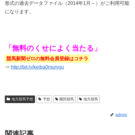
形式の過去データファイル（2014年1月～）がご利用可能
になります。
「無料のくせによく当たる」
競馬新聞ゼロの無料会員登録はコチラ
⇒
http://bit.ly/keiba0muryou
地方競馬予想
予想
園田競馬
地方競馬
admin
関連記事