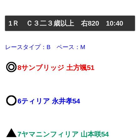
1Ｒ Ｃ３二３歳以上 右820 10:40
レースタイプ：B ペース：M
8サンブリッジ 土方颯51
6ティリア 永井孝54
7ヤマニンフィリア 山本咲54