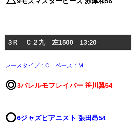
9モズマスターピース 赤津和56
3Ｒ Ｃ２九 左1500 13:20
レースタイプ：C ペース：M
3パレルモフレイバー 笹川翼54
6ジャズピアニスト 張田昂54