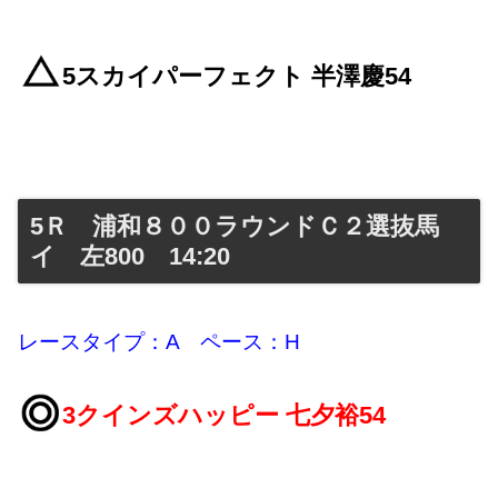
5スカイパーフェクト 半澤慶54
5Ｒ 浦和８００ラウンドＣ２選抜馬
イ 左800 14:20
レースタイプ：A ペース：H
3クインズハッピー 七夕裕54