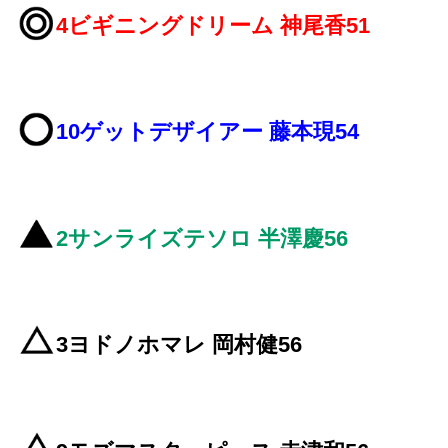
4ビギニングドリーム 神尾香51
10ゲットデザイアー 藤本現54
2サンライズテソロ 半澤慶56
3ヨドノホマレ 岡村健56