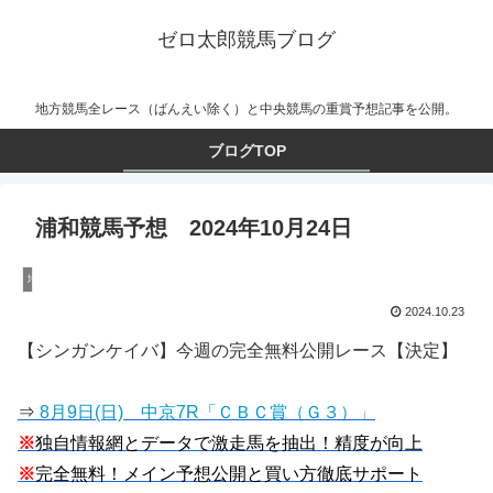
ゼロ太郎競馬ブログ
地方競馬全レース（ばんえい除く）と中央競馬の重賞予想記事を公開。
ブログTOP
浦和競馬予想 2024年10月24日
地方競馬予想
2024.10.23
【シンガンケイバ】今週の完全無料公開レース【決定】
⇒
8月9日(日) 中京7R「ＣＢＣ賞（Ｇ３）」
※
独自情報網とデータで激走馬を抽出！精度が向上
※
完全無料！メイン予想公開と買い方徹底サポート