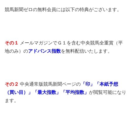
競馬新聞ゼロの無料会員には以下の特典がございます。
その１
メールマガジンでＧ１を含む中央競馬全重賞（平
地のみ）の
アドバンス指数
を無料配信いたします。
その２
中央通常版競馬新聞ページの
「印」「本紙予想
（買い目）」「最大指数」「平均指数」
が閲覧可能になり
ます。