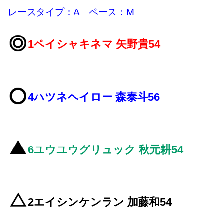
レースタイプ：A ペース：M
1ペイシャキネマ 矢野貴54
4ハツネヘイロー 森泰斗56
6ユウユウグリュック 秋元耕54
2エイシンケンラン 加藤和54