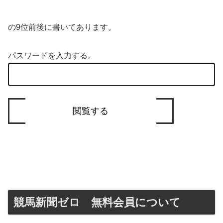
の9位前後に書いてあります。
パスワードを入力する。
競馬新聞ゼロ 無料会員について