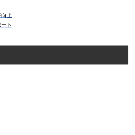
が向上
ポート