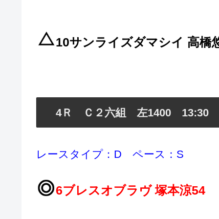
10サンライズダマシイ 高橋悠
4Ｒ Ｃ２六組 左1400 13:30
レースタイプ：D ペース：S
6ブレスオブラヴ 塚本涼54