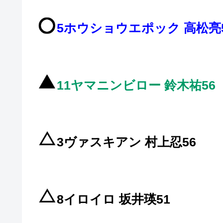
5ホウショウエポック 高松亮
11ヤマニンビロー 鈴木祐56
3ヴァスキアン 村上忍56
8イロイロ 坂井瑛51