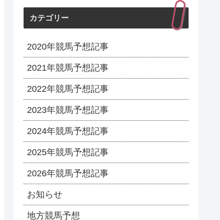
カテゴリー
2020年競馬予想記事
2021年競馬予想記事
2022年競馬予想記事
2023年競馬予想記事
2024年競馬予想記事
2025年競馬予想記事
2026年競馬予想記事
お知らせ
地方競馬予想