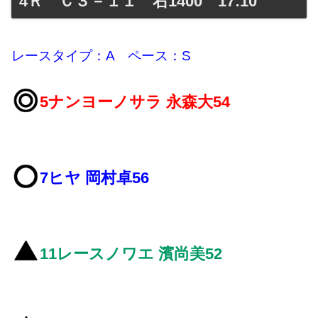
4Ｒ Ｃ３－１１ 右1400 17:10
レースタイプ：A ペース：S
5ナンヨーノサラ 永森大54
7ヒヤ 岡村卓56
11レースノワエ 濱尚美52