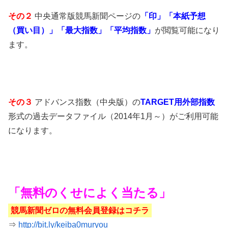
その２
中央通常版競馬新聞ページの
「印」「本紙予想
（買い目）」「最大指数」「平均指数」
が閲覧可能になり
ます。
その３
アドバンス指数（中央版）の
TARGET用外部指数
形式の過去データファイル（2014年1月～）がご利用可能
になります。
「無料のくせによく当たる」
競馬新聞ゼロの無料会員登録はコチラ
⇒
http://bit.ly/keiba0muryou