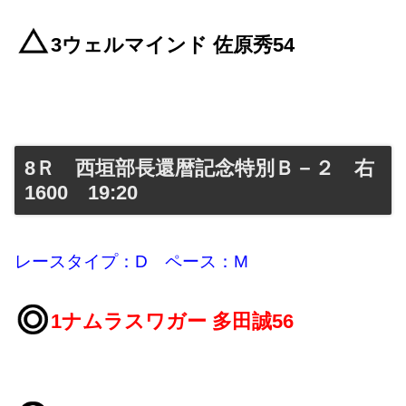
3ウェルマインド 佐原秀54
8Ｒ 西垣部長還暦記念特別Ｂ－２ 右
1600 19:20
レースタイプ：D ペース：M
1ナムラスワガー 多田誠56