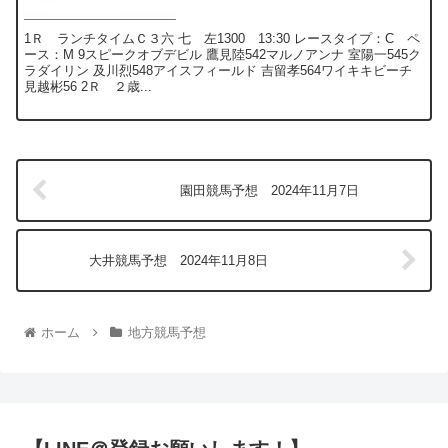
1Ｒ ランチタイムＣ３六 七 左1300 13:30 レースタイプ：C ペ
ース：M 9スピークオブデビル 鷹見陸542マルノアンナ 室陽一545ク
ラダイリン 及川烈548アイスフィールド 吉留孝564ワイキキビーチ
見越彬56 2Ｒ ２歳...
園田競馬予想 2024年11月7日
大井競馬予想 2024年11月8日
ホーム
地方競馬予想