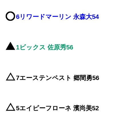
6リワードマーリン 永森大54
1ビックス 佐原秀56
7エーステンペスト 郷間勇56
5エイピーフローネ 濱尚美52