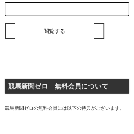
競馬新聞ゼロ 無料会員について
競馬新聞ゼロの無料会員には以下の特典がございます。