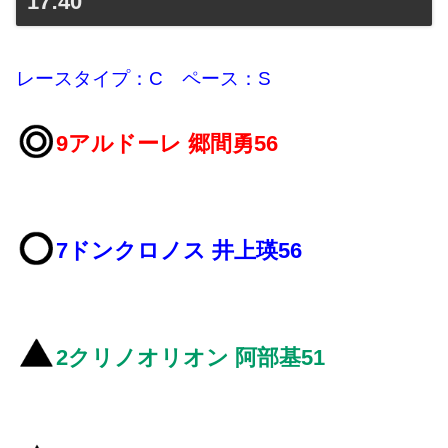
17:40
レースタイプ：C ペース：S
9アルドーレ 郷間勇56
7ドンクロノス 井上瑛56
2クリノオリオン 阿部基51