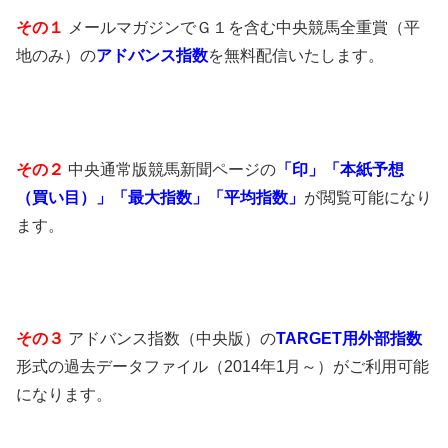
その１
メールマガジンでＧ１を含む中央競馬全重賞（平
地のみ）の
アドバンス指数
を無料配信いたします。
その２
中央通常版競馬新聞ページの
「印」「本紙予想
（買い目）」「最大指数」「平均指数」
が閲覧可能になり
ます。
その３
アドバンス指数（中央版）の
TARGET用外部指数
形式の過去データファイル（2014年1月～）がご利用可能
になります。