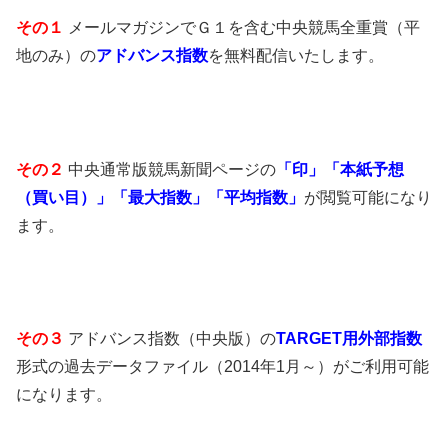
その１
メールマガジンでＧ１を含む中央競馬全重賞（平
地のみ）の
アドバンス指数
を無料配信いたします。
その２
中央通常版競馬新聞ページの
「印」「本紙予想
（買い目）」「最大指数」「平均指数」
が閲覧可能になり
ます。
その３
アドバンス指数（中央版）の
TARGET用外部指数
形式の過去データファイル（2014年1月～）がご利用可能
になります。