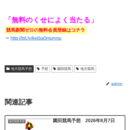
「無料のくせによく当たる」
競馬新聞ゼロの無料会員登録はコチラ
⇒
http://bit.ly/keiba0muryou
地方競馬予想
予想
園田競馬
地方競馬
admin
関連記事
園田競馬予想 2026年8月7日
地方競馬予想