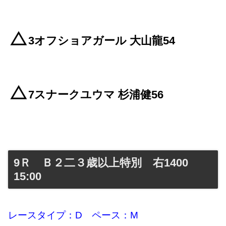
3オフショアガール 大山龍54
7スナークユウマ 杉浦健56
9Ｒ Ｂ２二３歳以上特別 右1400
15:00
レースタイプ：D ペース：M