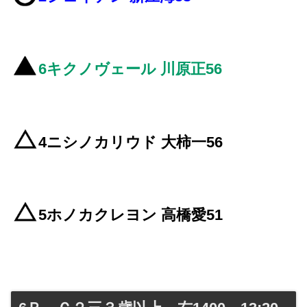
6キクノヴェール 川原正56
4ニシノカリウド 大柿一56
5ホノカクレヨン 高橋愛51