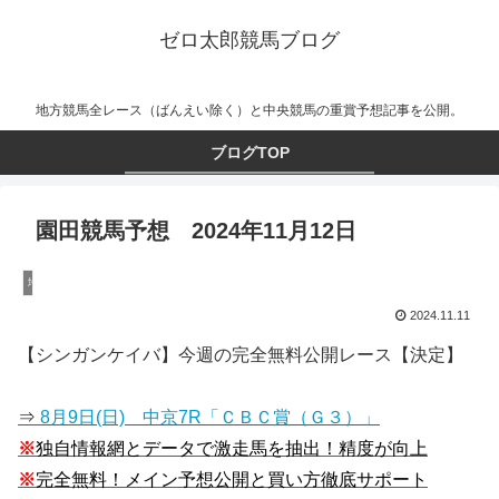
ゼロ太郎競馬ブログ
地方競馬全レース（ばんえい除く）と中央競馬の重賞予想記事を公開。
ブログTOP
園田競馬予想 2024年11月12日
地方競馬予想
2024.11.11
【シンガンケイバ】今週の完全無料公開レース【決定】
⇒
8月9日(日) 中京7R「ＣＢＣ賞（Ｇ３）」
※
独自情報網とデータで激走馬を抽出！精度が向上
※
完全無料！メイン予想公開と買い方徹底サポート