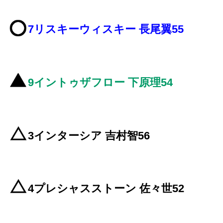
7リスキーウィスキー 長尾翼55
9イントゥザフロー 下原理54
3インターシア 吉村智56
4プレシャスストーン 佐々世52