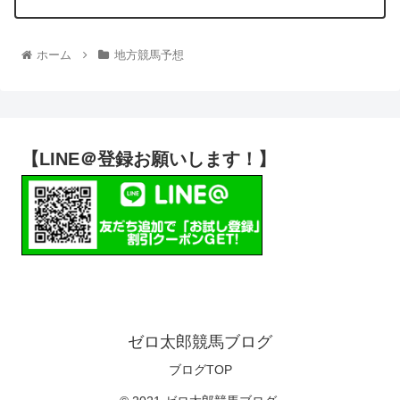
ホーム
地方競馬予想
【LINE＠登録お願いします！】
ゼロ太郎競馬ブログ
ブログTOP