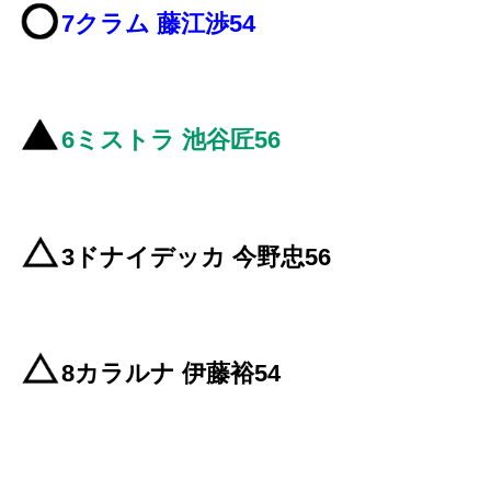
7クラム 藤江渉54
6ミストラ 池谷匠56
3ドナイデッカ 今野忠56
8カラルナ 伊藤裕54