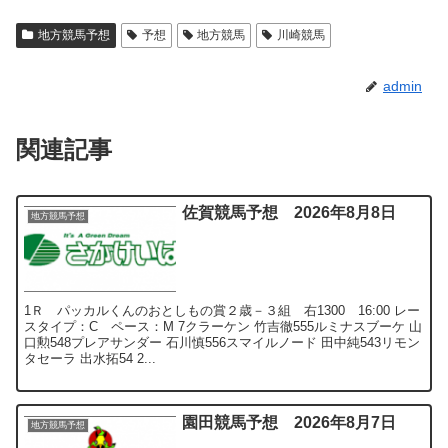
地方競馬予想
予想
地方競馬
川崎競馬
admin
関連記事
佐賀競馬予想 2026年8月8日
地方競馬予想
1Ｒ パッカルくんのおとしもの賞２歳－３組 右1300 16:00 レー
スタイプ：C ペース：M 7クラーケン 竹吉徹555ルミナスブーケ 山
口勲548プレアサンダー 石川慎556スマイルノード 田中純543リモン
タセーラ 出水拓54 2...
園田競馬予想 2026年8月7日
地方競馬予想