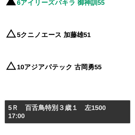
6アイリーズパキラ 御神訓55
5クニノエース 加藤雄51
10アジアパテック 古岡勇55
5Ｒ 百舌鳥特別３歳１ 左1500
17:00