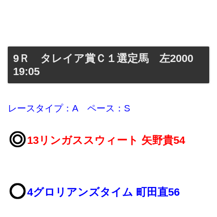
9Ｒ タレイア賞Ｃ１選定馬 左2000
19:05
レースタイプ：A ペース：S
13リンガススウィート 矢野貴54
4グロリアンズタイム 町田直56