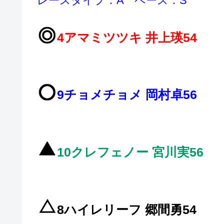
レースタイプ：A ペース：S
4アマミツツキ 井上瑛54
9チョメチョメ 岡村卓56
10クレフェノー 宮川実56
8ハイレリーフ 郷間勇54