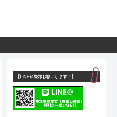
【LINE＠登録お願いします！】