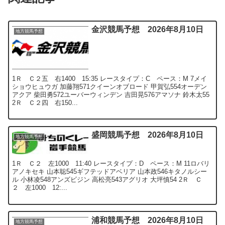
金沢競馬予想 2026年8月10日
地方競馬予想
1Ｒ Ｃ２五 右1400 15:35 レースタイプ：C ペース：M 7メイ
ショウヒュウガ 加藤翔571クイーンオブロード 甲賀弘554オーデン
アクア 柴田勇572ユーバーウィンデン 吉田晃576アマソナ 鈴木太55
2Ｒ Ｃ２四 右150...
盛岡競馬予想 2026年8月10日
地方競馬予想
1Ｒ Ｃ２ 左1000 11:40 レースタイプ：D ペース：M 11ロバリ
アノキセキ 山本聡545ギフテッドアベリア 山本政546キタノルシー
ル 小林凌548アンズビジン 高松亮543アグリオ 大坪慎54 2Ｒ Ｃ
２ 左1000 12:...
浦和競馬予想 2026年8月10日
地方競馬予想