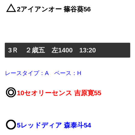
2アイアンオー 篠谷葵56
3Ｒ ２歳五 左1400 13:20
レースタイプ：A ペース：H
10セオリーセンス 吉原寛55
5レッドディア 森泰斗54