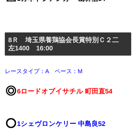
8Ｒ 埼玉県養鶏協会長賞特別Ｃ２二
左1400 16:00
レースタイプ：A ペース：M
6ロードオブイサチル 町田直54
1シェヴロンケリー 中島良52