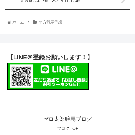
名古屋競馬予想 2024年11月20日
ホーム
地方競馬予想
【LINE＠登録お願いします！】
ゼロ太郎競馬ブログ
ブログTOP