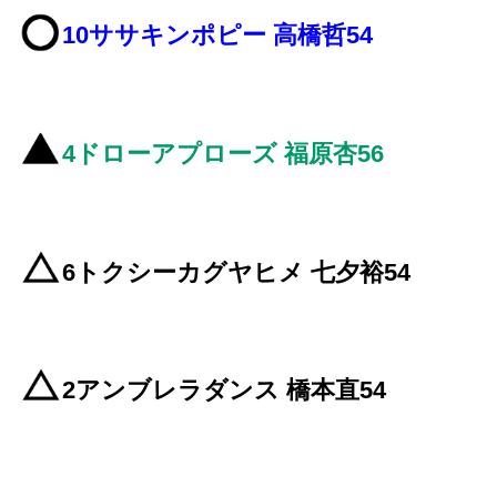
10ササキンポピー 高橋哲54
4ドローアプローズ 福原杏56
6トクシーカグヤヒメ 七夕裕54
2アンブレラダンス 橋本直54