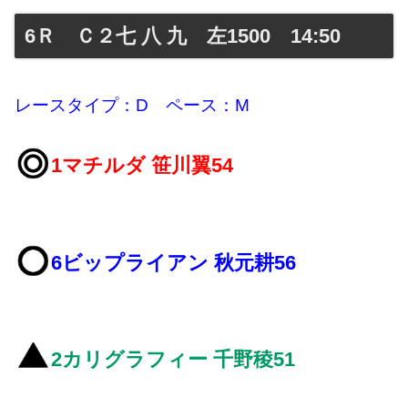
6Ｒ Ｃ２七 八 九 左1500 14:50
レースタイプ：D ペース：M
1マチルダ 笹川翼54
6ビップライアン 秋元耕56
2カリグラフィー 千野稜51