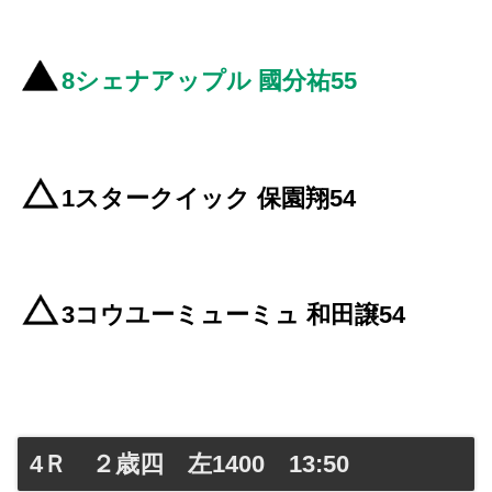
8シェナアップル 國分祐55
1スタークイック 保園翔54
3コウユーミューミュ 和田譲54
4Ｒ ２歳四 左1400 13:50