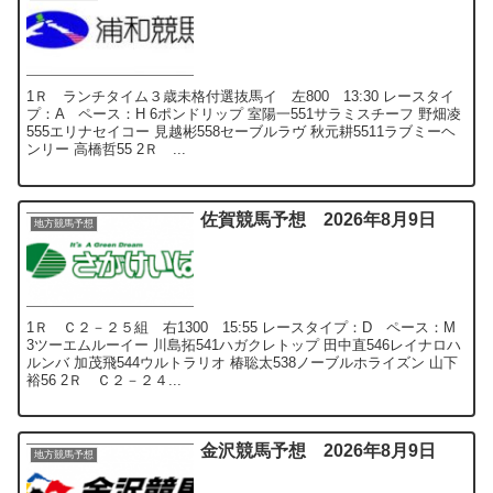
1Ｒ ランチタイム３歳未格付選抜馬イ 左800 13:30 レースタイ
プ：A ペース：H 6ポンドリップ 室陽一551サラミスチーフ 野畑凌
555エリナセイコー 見越彬558セーブルラヴ 秋元耕5511ラブミーヘ
ンリー 高橋哲55 2Ｒ ...
佐賀競馬予想 2026年8月9日
地方競馬予想
1Ｒ Ｃ２－２５組 右1300 15:55 レースタイプ：D ペース：M
3ツーエムルーイー 川島拓541ハガクレトップ 田中直546レイナロハ
ルンバ 加茂飛544ウルトラリオ 椿聡太538ノーブルホライズン 山下
裕56 2Ｒ Ｃ２－２４...
金沢競馬予想 2026年8月9日
地方競馬予想