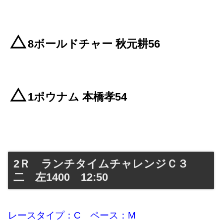
8ボールドチャー 秋元耕56
1ポウナム 本橋孝54
2Ｒ ランチタイムチャレンジＣ３
二 左1400 12:50
レースタイプ：C ペース：M