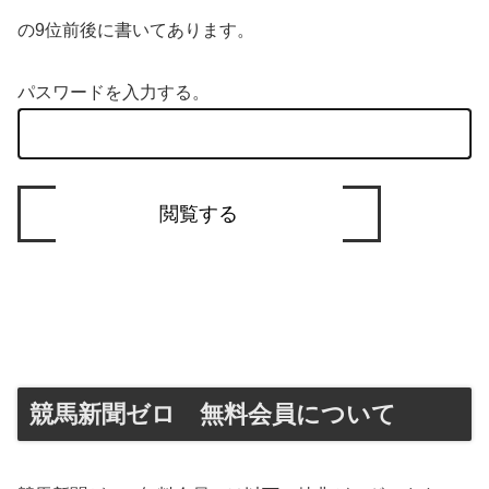
の9位前後に書いてあります。
パスワードを入力する。
競馬新聞ゼロ 無料会員について