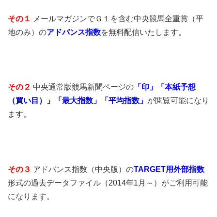
その１
メールマガジンでＧ１を含む中央競馬全重賞（平
地のみ）の
アドバンス指数
を無料配信いたします。
その２
中央通常版競馬新聞ページの
「印」「本紙予想
（買い目）」「最大指数」「平均指数」
が閲覧可能になり
ます。
その３
アドバンス指数（中央版）の
TARGET用外部指数
形式の過去データファイル（2014年1月～）がご利用可能
になります。