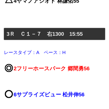
4ヤマノアシオト 林謙佑55
3Ｒ Ｃ１－７ 右1300 15:55
レースタイプ：A ペース：H
2フリーホースパーク 郷間勇56
6サプライズビュー 松井伸56