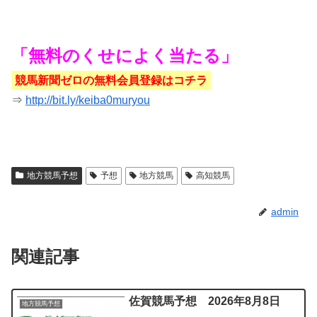
「無料のくせによく当たる」
競馬新聞ゼロの無料会員登録はコチラ
⇒
http://bit.ly/keiba0muryou
地方競馬予想
予想
地方競馬
高知競馬
admin
関連記事
佐賀競馬予想 2026年8月8日
地方競馬予想