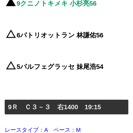
9クニノトキメキ 小杉亮56
6パトリオットラン 林謙佑56
5パルフェグラッセ 妹尾浩54
9Ｒ Ｃ３－３ 右1400 19:15
レースタイプ：A ペース：M