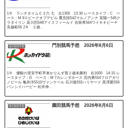
1Ｒ ランチタイムＣ３六 七 左1300 13:30 レースタイプ：C ペ
ース：M 9スピークオブデビル 鷹見陸542マルノアンナ 室陽一545ク
ラダイリン 及川烈548アイスフィールド 吉留孝564ワイキキビーチ
見越彬56 2Ｒ ２歳...
門別競馬予想 2026年8月6日
地方競馬予想
1Ｒ 優駿の里安平町早来かりんず賞２歳未勝利 右1600 14:15 レ
ースタイプ：D ペース：M 7カレンダホース 宮内勇554フロアガリ
ノビール 亀井洋5510ヴァンケール 石川倭555ハリヤード 黒澤愛559
バンシイハーピー 松井伸...
園田競馬予想 2026年8月6日
地方競馬予想