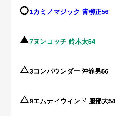
1カミノマジック 青柳正56
7ヌンコッチ 鈴木太54
3コンパウンダー 沖静男56
9エムティウィンド 服部大54