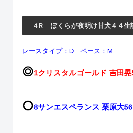
4Ｒ ぼくらが夜明け甘犬４４生誕記
レースタイプ：D ペース：M
1クリスタルゴールド 吉田晃
8サンエスペランス 栗原大56