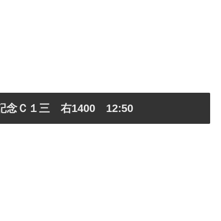
Ｃ１三 右1400 12:50