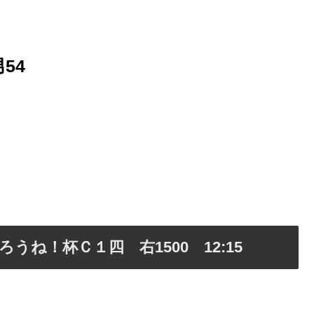
54
ね！杯Ｃ１四 右1500 12:15