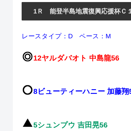
1Ｒ 能登半島地震復興応援杯Ｃ１五 
レースタイプ：D ペース：M
12ヤルダバオト 中島龍56
8ビューティーハニー 加藤翔5
5シュンプウ 吉田晃56