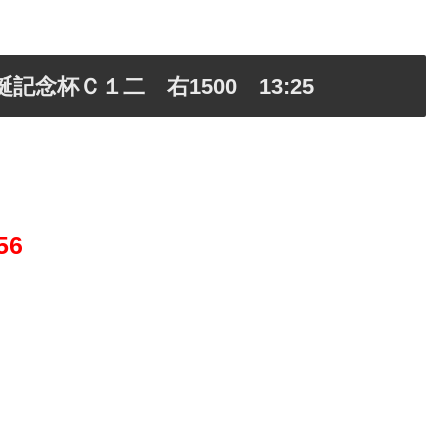
念杯Ｃ１二 右1500 13:25
56