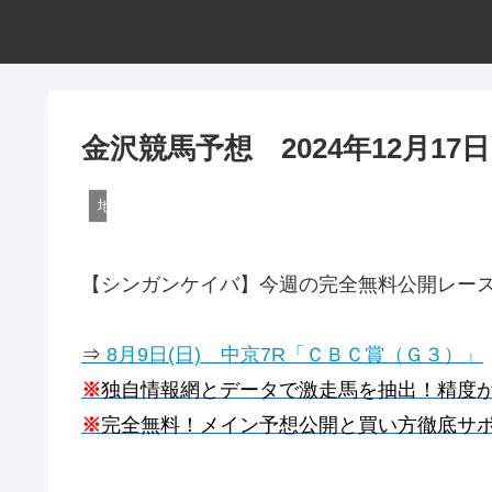
金沢競馬予想 2024年12月17日
地方競馬予想
【シンガンケイバ】今週の完全無料公開レー
⇒
8月9日(日) 中京7R「ＣＢＣ賞（Ｇ３）」
※
独自情報網とデータで激走馬を抽出！精度
※
完全無料！メイン予想公開と買い方徹底サ