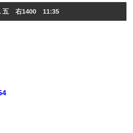
右1400 11:35
4