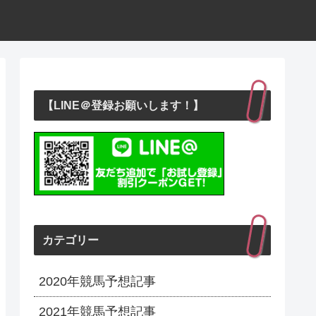
【LINE＠登録お願いします！】
カテゴリー
2020年競馬予想記事
2021年競馬予想記事