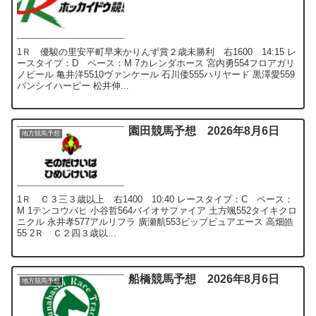
1Ｒ 優駿の里安平町早来かりんず賞２歳未勝利 右1600 14:15 レ
ースタイプ：D ペース：M 7カレンダホース 宮内勇554フロアガリ
ノビール 亀井洋5510ヴァンケール 石川倭555ハリヤード 黒澤愛559
バンシイハーピー 松井伸...
園田競馬予想 2026年8月6日
地方競馬予想
1Ｒ Ｃ３三３歳以上 右1400 10:40 レースタイプ：C ペース：
M 1テンコウバヒ 小谷哲564バイオサファイア 土方颯552タイキクロ
ニクル 永井孝577アルリフラ 廣瀬航553ビップピュアエース 高畑皓
55 2Ｒ Ｃ２四３歳以...
船橋競馬予想 2026年8月6日
地方競馬予想