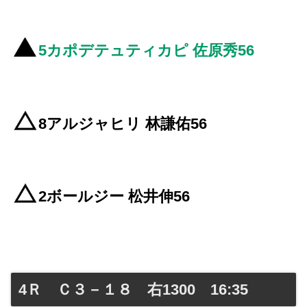
5カポデテュティカピ 佐原秀56
8アルジャヒリ 林謙佑56
2ボールジー 松井伸56
4Ｒ Ｃ３－１８ 右1300 16:35