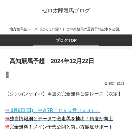
ゼロ太郎競馬ブログ
地方競馬全レース（ばんえい除く）と中央競馬の重賞予想記事を公開。
ブログTOP
高知競馬予想 2024年12月22日
地方競馬予想
2024.12.21
【シンガンケイバ】今週の完全無料公開レース【決定】
⇒
8月9日(日) 中京7R「ＣＢＣ賞（Ｇ３）」
※
独自情報網とデータで激走馬を抽出！精度が向上
※
完全無料！メイン予想公開と買い方徹底サポート