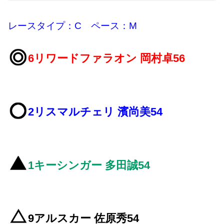
レースタイプ：C ペース：M
6リワードファラオン 岡村卓56
2リスマルチェリ 濱尚美54
1キーシンガー 多田誠54
9アルスカー 佐原秀54