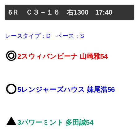
6Ｒ Ｃ３－１６ 右1300 17:40
レースタイプ：D ペース：S
2スウィバンビーナ 山崎雅54
5レンジャーズハウス 妹尾浩56
3パワーミント 多田誠54