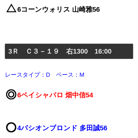
6コーンウォリス 山崎雅56
3Ｒ Ｃ３－１９ 右1300 16:00
レースタイプ：D ペース：M
6ペイシャバロ 畑中信54
4パシオンブロンド 多田誠56