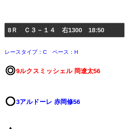
8Ｒ Ｃ３－１４ 右1300 18:50
レースタイプ：C ペース：H
9ルクスミッシェル 岡遼太56
3アルドーレ 赤岡修56