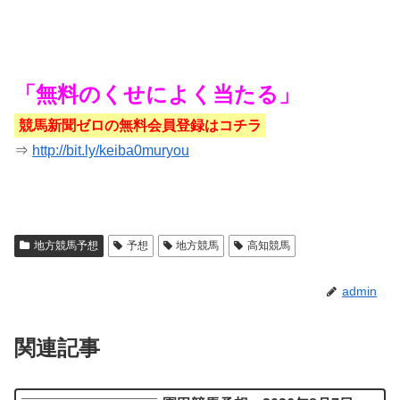
「無料のくせによく当たる」
競馬新聞ゼロの無料会員登録はコチラ
⇒
http://bit.ly/keiba0muryou
地方競馬予想
予想
地方競馬
高知競馬
admin
関連記事