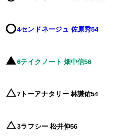
4センドネージュ 佐原秀54
6テイクノート 畑中信56
7トーアナタリー 林謙佑54
3ラフシー 松井伸56