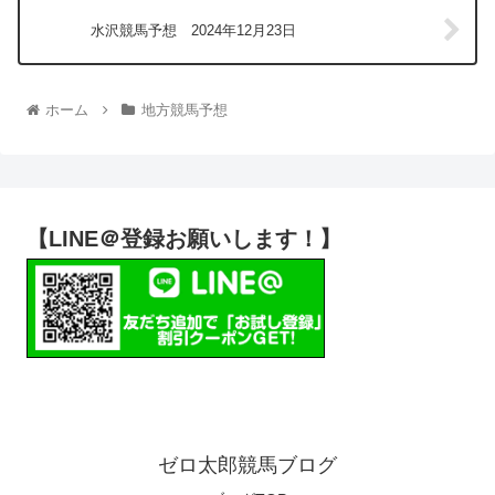
水沢競馬予想 2024年12月23日
ホーム
地方競馬予想
【LINE＠登録お願いします！】
ゼロ太郎競馬ブログ