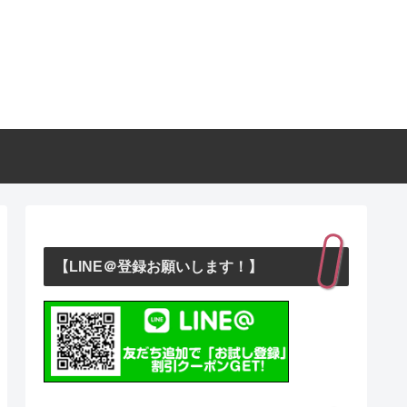
【LINE＠登録お願いします！】