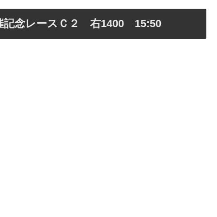
念レースＣ２ 右1400 15:50