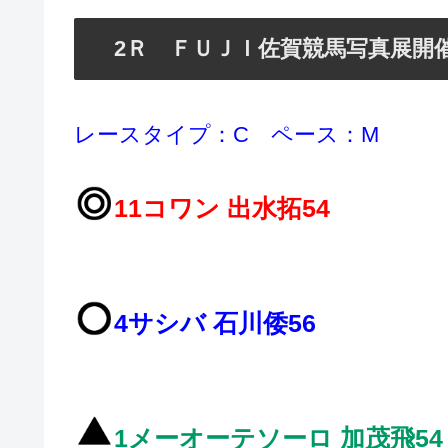
2Ｒ ＦＵＪＩ佐賀競馬写真展開催記
レースタイプ：C ペース：M
11コワン 出水拓54
4サシバ 石川倭56
1メーオーテソーロ 加茂飛54