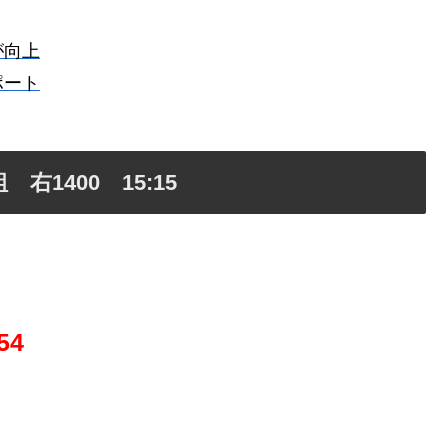
が向上
ポート
1400 15:15
54