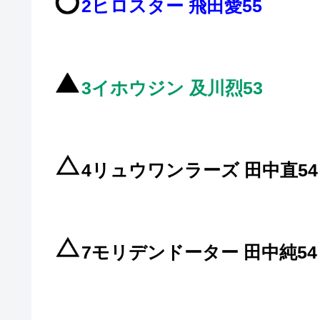
2ヒロスター 飛田愛55
3イホウジン 及川烈53
4リュウワンラーズ 田中直54
7モリデンドーター 田中純54