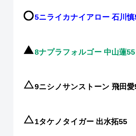
5ニライカナイアロー 石川慎
8ナプラフォルゴー 中山蓮55
9ニシノサンストーン 飛田愛
1タケノタイガー 出水拓55