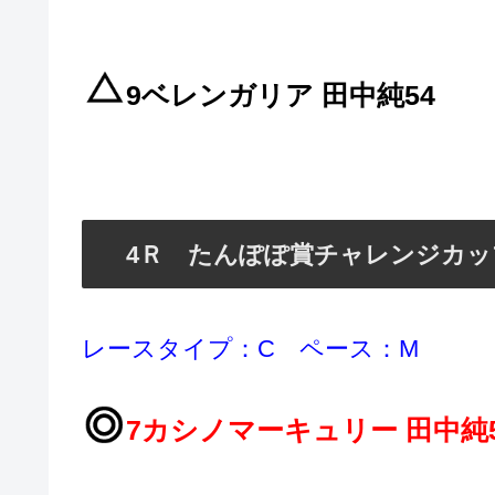
9ベレンガリア 田中純54
4Ｒ たんぽぽ賞チャレンジカップ２
レースタイプ：C ペース：M
7カシノマーキュリー 田中純5