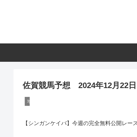
佐賀競馬予想 2024年12月22日
地方競馬予想
【シンガンケイバ】今週の完全無料公開レー