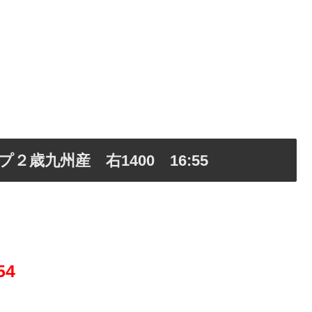
歳九州産 右1400 16:55
4