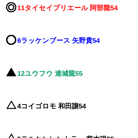
11タイセイプリエール 阿部龍54
6ラッケンブース 矢野貴54
12ユウフウ 達城龍55
4コイゴロモ 和田譲54