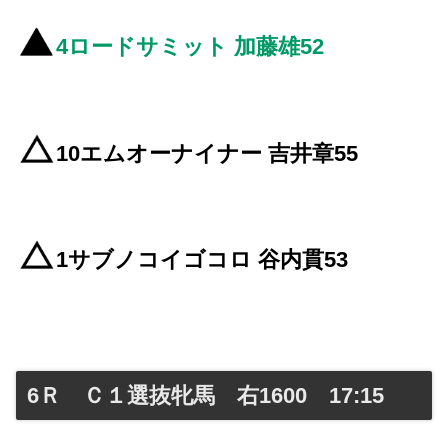
4ロードサミット 加藤雄52
10エムオーナイナー 吉井章55
1サブノコイゴコロ 谷内貫53
6Ｒ Ｃ１選抜牝馬 右1600 17:15