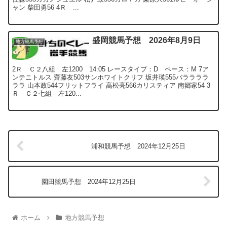
ャン 柴田勇56 4Ｒ ...
盛岡競馬予想 2026年8月9日
地方競馬予想
2Ｒ Ｃ２八組 左1200 14:05 レースタイプ：D ペース：M 7ア
ンテニトルス 齋藤友503サンホワイトクリフ 坂井瑛555バララララ
ララ 山本政544フリットフライ 高松亮566カリスティア 南郷家54 3
Ｒ Ｃ２七組 左120...
浦和競馬予想 2024年12月25日
園田競馬予想 2024年12月25日
ホーム
地方競馬予想