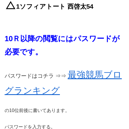
1ソフィアトート 西啓太54
10Ｒ以降の閲覧にはパスワードが
必要です。
最強競馬ブロ
パスワードはコチラ ⇒⇒
グランキング
の10位前後に書いてあります。
パスワードを入力する。