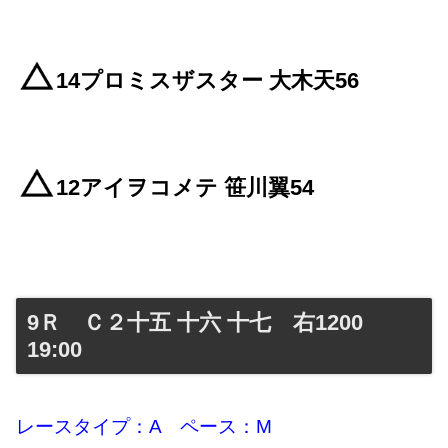
14プロミスザスター 大木天56
12アイヲコメテ 笹川翼54
9Ｒ Ｃ２十五 十六 十七 右1200
19:00
レースタイプ：A ペース：M