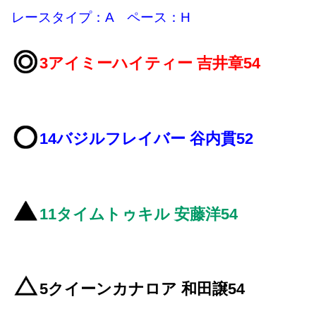
レースタイプ：A ペース：H
3アイミーハイティー 吉井章54
14バジルフレイバー 谷内貫52
11タイムトゥキル 安藤洋54
5クイーンカナロア 和田譲54