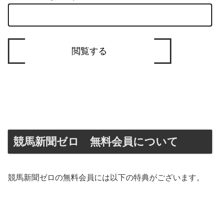
競馬新聞ゼロ 無料会員について
競馬新聞ゼロの無料会員には以下の特典がございます。