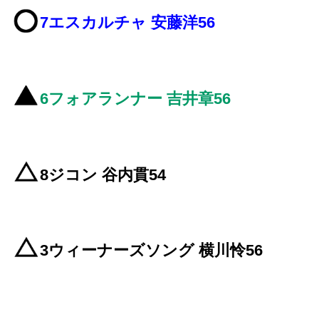
7エスカルチャ 安藤洋56
6フォアランナー 吉井章56
8ジコン 谷内貫54
3ウィーナーズソング 横川怜56