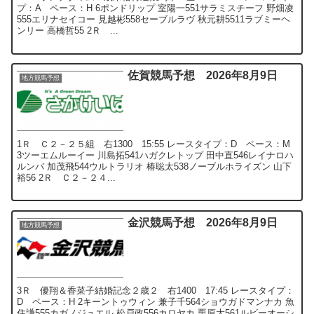
プ：A ペース：H 6ポンドリップ 室陽一551サラミスチーフ 野畑凌
555エリナセイコー 見越彬558セーブルラヴ 秋元耕5511ラブミーヘ
ンリー 高橋哲55 2Ｒ ...
佐賀競馬予想 2026年8月9日
地方競馬予想
1Ｒ Ｃ２－２５組 右1300 15:55 レースタイプ：D ペース：M
3ツーエムルーイー 川島拓541ハガクレトップ 田中直546レイナロハ
ルンバ 加茂飛544ウルトラリオ 椿聡太538ノーブルホライズン 山下
裕56 2Ｒ Ｃ２－２４...
金沢競馬予想 2026年8月9日
地方競馬予想
3Ｒ 優翔＆香菜子結婚記念２歳２ 右1400 17:45 レースタイプ：
D ペース：H 2キーントゥウィン 兼子千564ショウガドマンナカ 魚
住謙555カガノジュエル 松戸政556カロヤカ 栗原大561ルビーオーシ