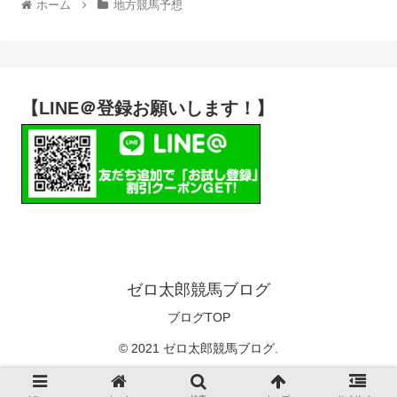
ホーム
地方競馬予想
【LINE＠登録お願いします！】
ゼロ太郎競馬ブログ
ブログTOP
© 2021 ゼロ太郎競馬ブログ.