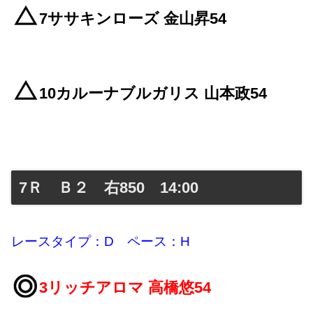
7ササキンローズ 金山昇54
10カルーナブルガリス 山本政54
7Ｒ Ｂ２ 右850 14:00
レースタイプ：D ペース：H
3リッチアロマ 高橋悠54