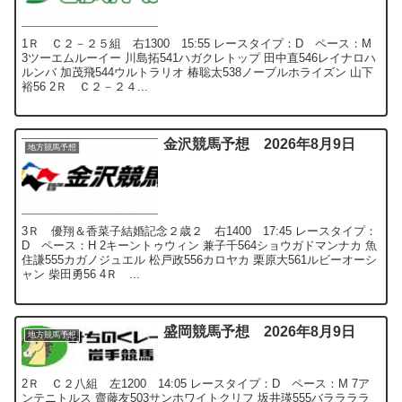
1Ｒ Ｃ２－２５組 右1300 15:55 レースタイプ：D ペース：M
3ツーエムルーイー 川島拓541ハガクレトップ 田中直546レイナロハ
ルンバ 加茂飛544ウルトラリオ 椿聡太538ノーブルホライズン 山下
裕56 2Ｒ Ｃ２－２４...
金沢競馬予想 2026年8月9日
地方競馬予想
3Ｒ 優翔＆香菜子結婚記念２歳２ 右1400 17:45 レースタイプ：
D ペース：H 2キーントゥウィン 兼子千564ショウガドマンナカ 魚
住謙555カガノジュエル 松戸政556カロヤカ 栗原大561ルビーオーシ
ャン 柴田勇56 4Ｒ ...
盛岡競馬予想 2026年8月9日
地方競馬予想
2Ｒ Ｃ２八組 左1200 14:05 レースタイプ：D ペース：M 7ア
ンテニトルス 齋藤友503サンホワイトクリフ 坂井瑛555バララララ