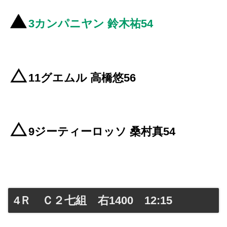
3カンパニヤン 鈴木祐54
11グエムル 高橋悠56
9ジーティーロッソ 桑村真54
4Ｒ Ｃ２七組 右1400 12:15