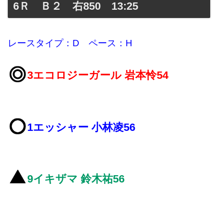
6Ｒ Ｂ２ 右850 13:25
レースタイプ：D ペース：H
3エコロジーガール 岩本怜54
1エッシャー 小林凌56
9イキザマ 鈴木祐56