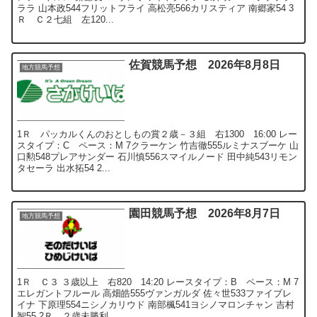
ララ 山本政544フリットフライ 高松亮566カリスティア 南郷家54 3
Ｒ Ｃ２七組 左120...
佐賀競馬予想 2026年8月8日
地方競馬予想
1Ｒ パッカルくんのおとしもの賞２歳－３組 右1300 16:00 レー
スタイプ：C ペース：M 7クラーケン 竹吉徹555ルミナスブーケ 山
口勲548プレアサンダー 石川慎556スマイルノード 田中純543リモン
タセーラ 出水拓54 2...
園田競馬予想 2026年8月7日
地方競馬予想
1Ｒ Ｃ３ ３歳以上 右820 14:20 レースタイプ：B ペース：M 7
エレガントフルール 高畑皓555ヴァンガルダ 佐々世533ファイブレ
イナ 下原理554ニシノカリウド 南部楓541ヨシノマロンチャン 吉村
智55 2Ｒ ２歳未勝利...