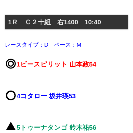
1Ｒ Ｃ２十組 右1400 10:40
レースタイプ：D ペース：M
1ビースピリット 山本政54
4コタロー 坂井瑛53
5トゥーナタンゴ 鈴木祐56