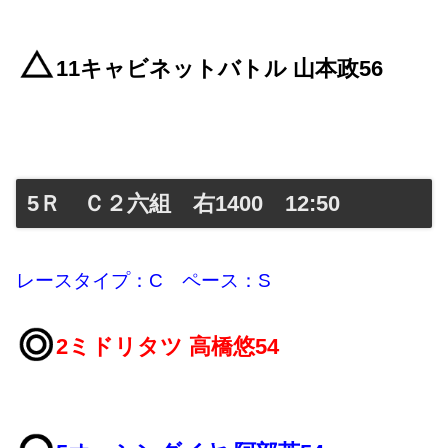
11キャビネットバトル 山本政56
5Ｒ Ｃ２六組 右1400 12:50
レースタイプ：C ペース：S
2ミドリタツ 高橋悠54