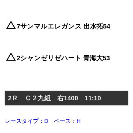
7サンマルエレガンス 出水拓54
2シャンゼリゼハート 青海大53
2Ｒ Ｃ２九組 右1400 11:10
レースタイプ：D ペース：H