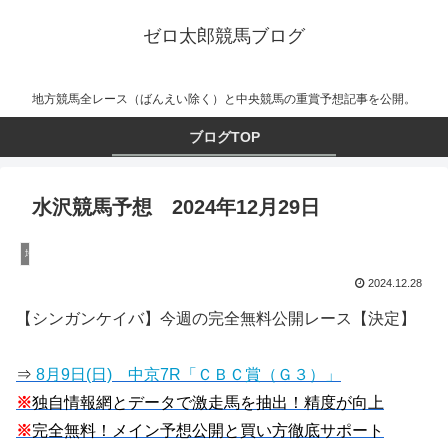
ゼロ太郎競馬ブログ
地方競馬全レース（ばんえい除く）と中央競馬の重賞予想記事を公開。
ブログTOP
水沢競馬予想 2024年12月29日
地方競馬予想
2024.12.28
【シンガンケイバ】今週の完全無料公開レース【決定】
⇒
8月9日(日) 中京7R「ＣＢＣ賞（Ｇ３）」
※
独自情報網とデータで激走馬を抽出！精度が向上
※
完全無料！メイン予想公開と買い方徹底サポート