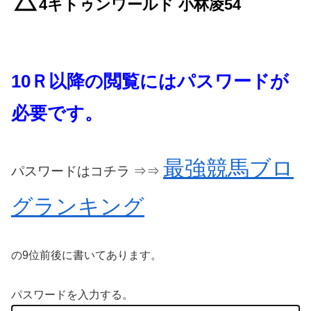
4キトゥンワールド 小林凌54
10Ｒ以降の閲覧にはパスワードが
必要です。
最強競馬ブロ
パスワードはコチラ ⇒⇒
グランキング
の9位前後に書いてあります。
パスワードを入力する。