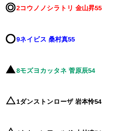
2コウノノシラトリ 金山昇55
9ネイビス 桑村真55
8モズヨカッタネ 菅原辰54
1ダンストンローザ 岩本怜54