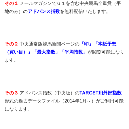
その１
メールマガジンでＧ１を含む中央競馬全重賞（平
地のみ）の
アドバンス指数
を無料配信いたします。
その２
中央通常版競馬新聞ページの
「印」「本紙予想
（買い目）」「最大指数」「平均指数」
が閲覧可能になり
ます。
その３
アドバンス指数（中央版）の
TARGET用外部指数
形式の過去データファイル（2014年1月～）がご利用可能
になります。