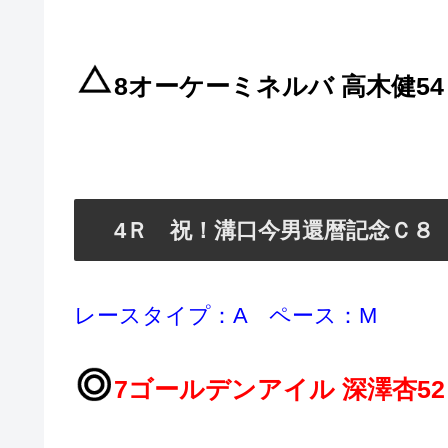
8オーケーミネルバ 高木健54
4Ｒ 祝！溝口今男還暦記念Ｃ８ 右1
レースタイプ：A ペース：M
7ゴールデンアイル 深澤杏52