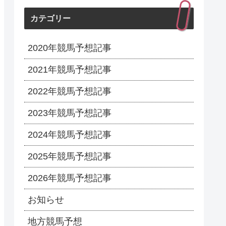
カテゴリー
2020年競馬予想記事
2021年競馬予想記事
2022年競馬予想記事
2023年競馬予想記事
2024年競馬予想記事
2025年競馬予想記事
2026年競馬予想記事
お知らせ
地方競馬予想