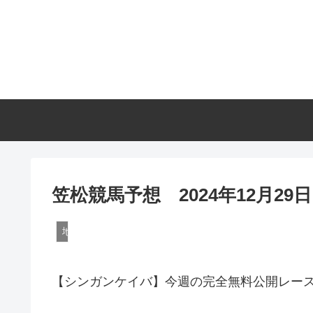
笠松競馬予想 2024年12月29日
地方競馬予想
【シンガンケイバ】今週の完全無料公開レー