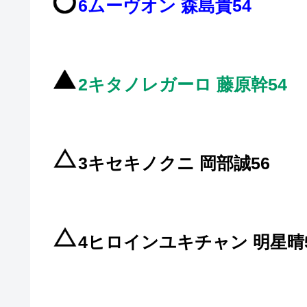
6ムーヴオン 森島貴54
2キタノレガーロ 藤原幹54
3キセキノクニ 岡部誠56
4ヒロインユキチャン 明星晴