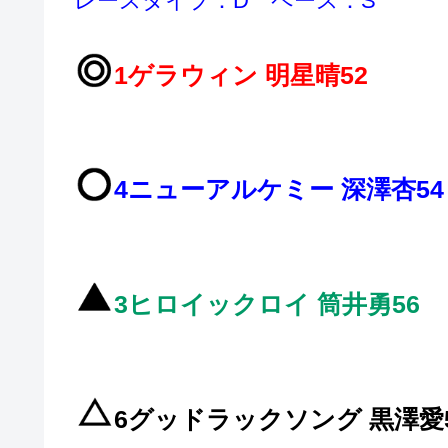
レースタイプ：D ペース：S
1ゲラウィン 明星晴52
4ニューアルケミー 深澤杏54
3ヒロイックロイ 筒井勇56
6グッドラックソング 黒澤愛