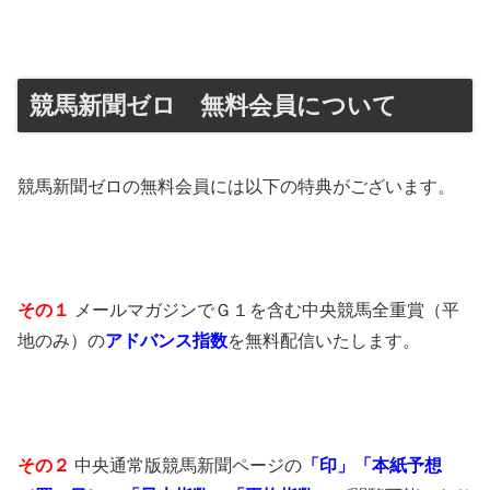
競馬新聞ゼロ 無料会員について
競馬新聞ゼロの無料会員には以下の特典がございます。
その１
メールマガジンでＧ１を含む中央競馬全重賞（平
地のみ）の
アドバンス指数
を無料配信いたします。
その２
中央通常版競馬新聞ページの
「印」「本紙予想