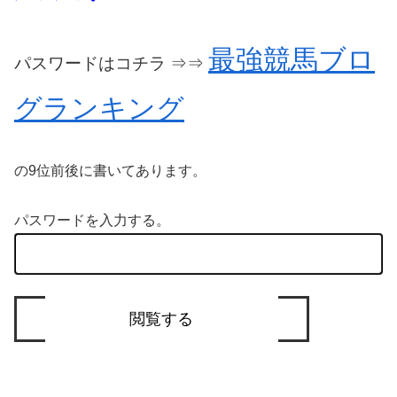
最強競馬ブロ
パスワードはコチラ ⇒⇒
グランキング
の9位前後に書いてあります。
パスワードを入力する。