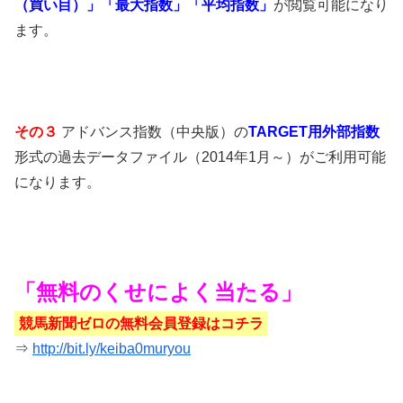
（買い目）」「最大指数」「平均指数」
が閲覧可能になり
ます。
その３
アドバンス指数（中央版）の
TARGET用外部指数
形式の過去データファイル（2014年1月～）がご利用可能
になります。
「無料のくせによく当たる」
競馬新聞ゼロの無料会員登録はコチラ
⇒
http://bit.ly/keiba0muryou