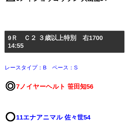
9Ｒ Ｃ２ ３歳以上特別 右1700
14:55
レースタイプ：B ペース：S
7ノイヤーヘルト 笹田知56
11エナアニマル 佐々世54