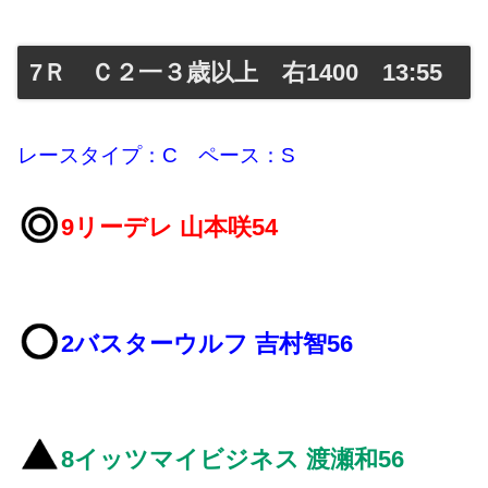
7Ｒ Ｃ２一３歳以上 右1400 13:55
レースタイプ：C ペース：S
9リーデレ 山本咲54
2バスターウルフ 吉村智56
8イッツマイビジネス 渡瀬和56