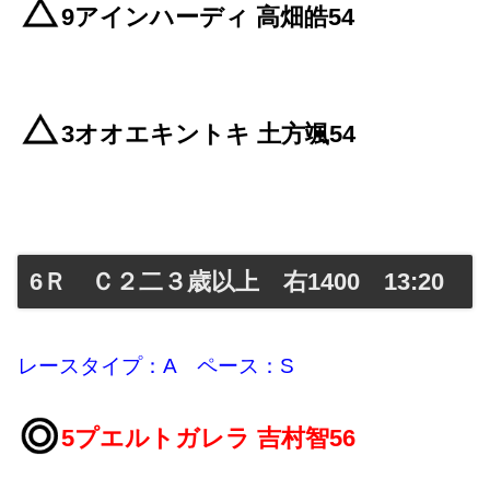
9アインハーディ 高畑皓54
3オオエキントキ 土方颯54
6Ｒ Ｃ２二３歳以上 右1400 13:20
レースタイプ：A ペース：S
5プエルトガレラ 吉村智56