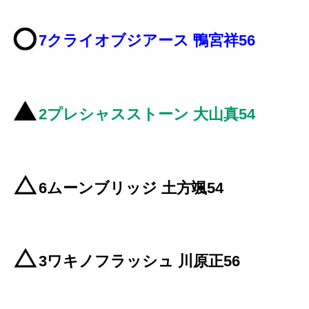
7クライオブジアース 鴨宮祥56
2プレシャスストーン 大山真54
6ムーンブリッジ 土方颯54
3ワキノフラッシュ 川原正56