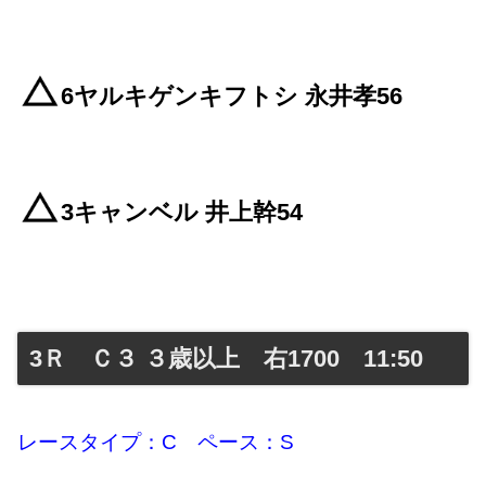
6ヤルキゲンキフトシ 永井孝56
3キャンベル 井上幹54
3Ｒ Ｃ３ ３歳以上 右1700 11:50
レースタイプ：C ペース：S