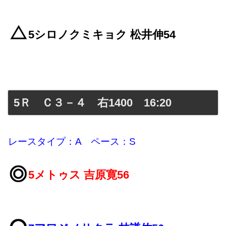
5シロノクミキョク 松井伸54
5Ｒ Ｃ３－４ 右1400 16:20
レースタイプ：A ペース：S
5メトゥス 吉原寛56