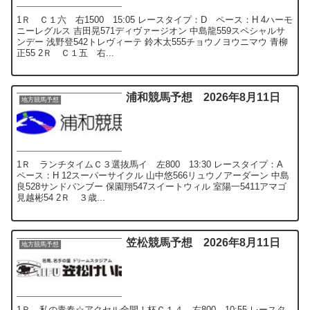
1Ｒ Ｃ１六 右1500 15:05 レースタイプ：D ペース：H 4ハーモ
ニーレグルス 吉田晃571ディヴァージオン 中島龍559スペシャルサ
ンデー 浅野登542トレヴィーテ 鈴木太555チョウノヨウニマウ 青柳
正55 2Ｒ Ｃ１五 右...
浦和競馬予想 2026年8月11日
地方競馬予想
1Ｒ ランチタイムＣ３選抜馬イ 左800 13:30 レースタイプ：A
ペース：H 12スーパーサイクル 山中悠566リュウノアーダーン 中島
良528サンドバンブー 保園翔547スイートウィル 室陽一5411アマゴ
見越彬54 2Ｒ ３歳...
笠松競馬予想 2026年8月11日
地方競馬予想
1Ｒ 私の青春☆アクセル全開！杯Ｃ１４ 右800 10:55 レースタ