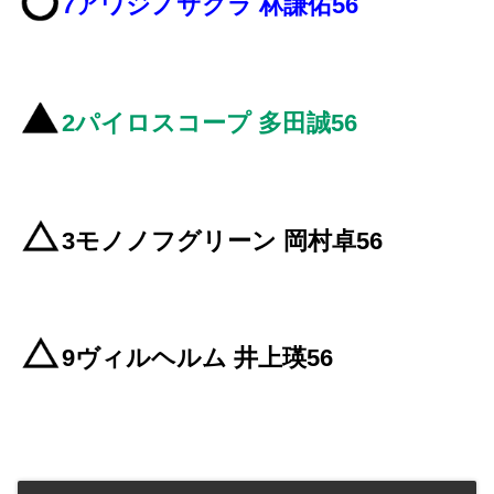
7アワジノサクラ 林謙佑56
2パイロスコープ 多田誠56
3モノノフグリーン 岡村卓56
9ヴィルヘルム 井上瑛56