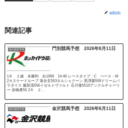
admin
関連記事
門別競馬予想 2026年8月11日
地方競馬予想
1Ｒ ２歳 未勝利 右1000 14:40 レースタイプ：C ペース：M
2カスケードループ 落合玄553タルシェクーン 黒澤愛559ドリームパ
ラダイス 服部茂556イゼルトヴァルト 石川倭5510アンクルチャーリ
ー 岩橋勇55 2Ｒ ２...
金沢競馬予想 2026年8月11日
地方競馬予想