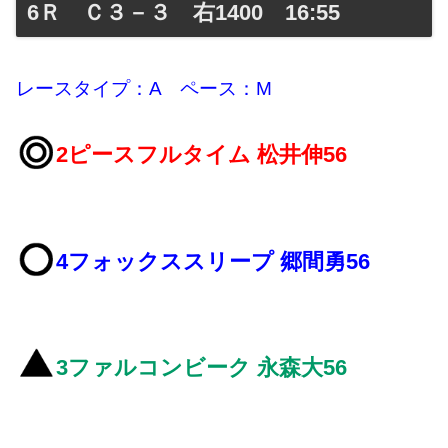
6Ｒ Ｃ３－３ 右1400 16:55
レースタイプ：A ペース：M
2ピースフルタイム 松井伸56
4フォックススリープ 郷間勇56
3ファルコンビーク 永森大56