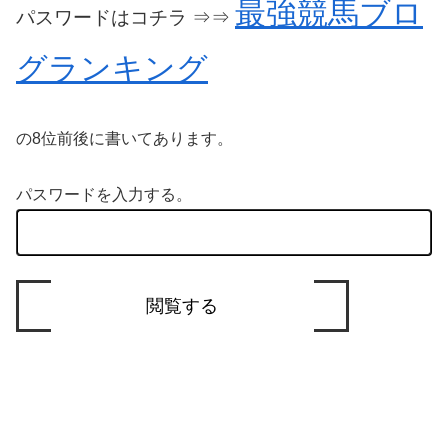
最強競馬ブロ
パスワードはコチラ ⇒⇒
グランキング
の8位前後に書いてあります。
パスワードを入力する。