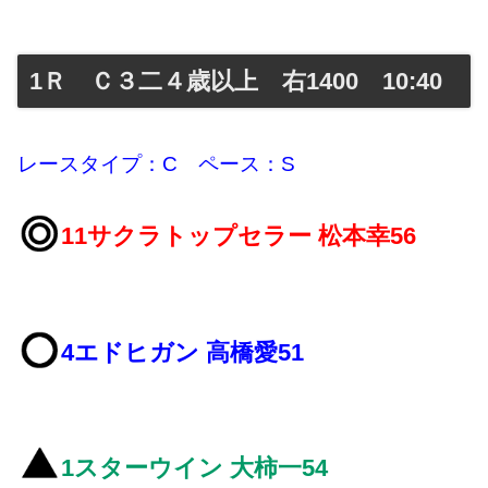
1Ｒ Ｃ３二４歳以上 右1400 10:40
レースタイプ：C ペース：S
11サクラトップセラー 松本幸56
4エドヒガン 高橋愛51
1スターウイン 大柿一54