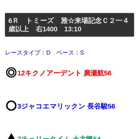
6Ｒ トミーズ 雅☆来場記念Ｃ２一４
歳以上 右1400 13:10
レースタイプ：D ペース：S
12キクノアーデント 廣瀬航56
3ジャコエマリックン 長谷駿56