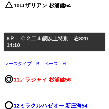
10ロザリアン 杉浦健54
8Ｒ Ｃ２二４歳以上特別 右820
14:10
レースタイプ：B ペース：H
11アラジャイ 杉浦健56
12ミラクルハゼオー 新庄海54