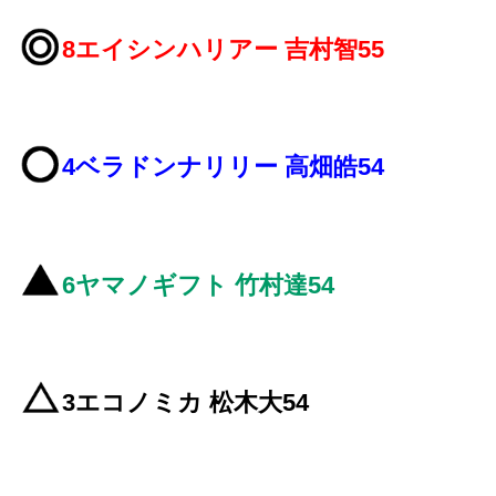
8エイシンハリアー 吉村智55
4ベラドンナリリー 高畑皓54
6ヤマノギフト 竹村達54
3エコノミカ 松木大54