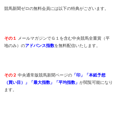
競馬新聞ゼロの無料会員には以下の特典がございます。
その１
メールマガジンでＧ１を含む中央競馬全重賞（平
地のみ）の
アドバンス指数
を無料配信いたします。
その２
中央通常版競馬新聞ページの
「印」「本紙予想
（買い目）」「最大指数」「平均指数」
が閲覧可能になり
ます。