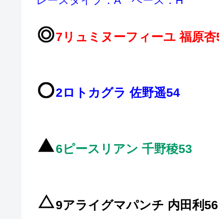
レースタイプ：A ペース：H
7リュミヌーフィーユ 福原杏5
2ロトカグラ 佐野遥54
6ピースリアン 千野稜53
9アライグマパンチ 内田利56