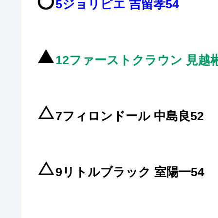
5ジョリピエ 吉留孝54
12ファーストクラウン 見越彬
7フィロンドール 中島良52
9リトルブラック 室陽一54