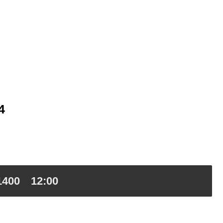
4
0 12:00