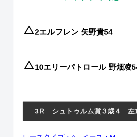
2エルフレン 矢野貴54
10エリーパトロール 野畑凌5
3Ｒ シュトゥルム賞３歳４ 左140