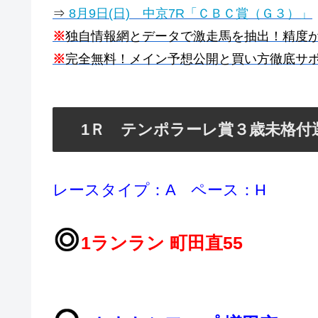
⇒
8月9日(日) 中京7R「ＣＢＣ賞（Ｇ３）」
※
独自情報網とデータで激走馬を抽出！精度
※
完全無料！メイン予想公開と買い方徹底サ
1Ｒ テンポラーレ賞３歳未格付選定
レースタイプ：A ペース：H
1ランラン 町田直55