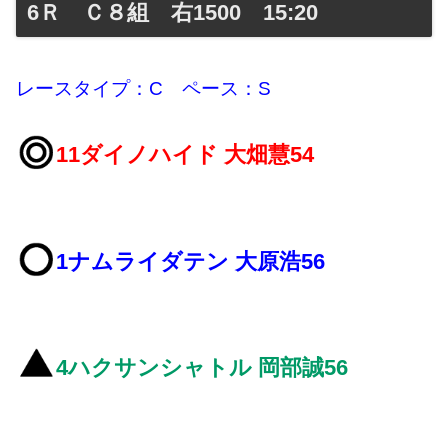
6Ｒ Ｃ８組 右1500 15:20
レースタイプ：C ペース：S
11ダイノハイド 大畑慧54
1ナムライダテン 大原浩56
4ハクサンシャトル 岡部誠56