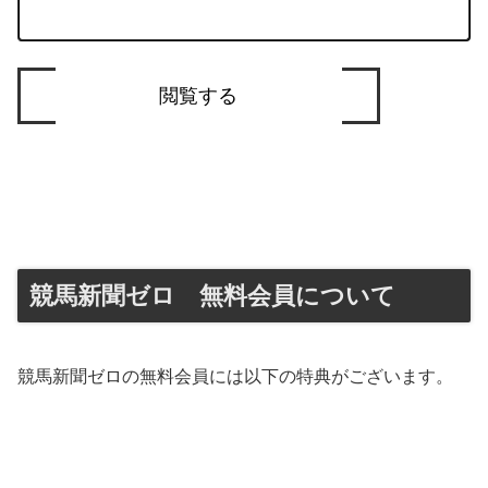
競馬新聞ゼロ 無料会員について
競馬新聞ゼロの無料会員には以下の特典がございます。