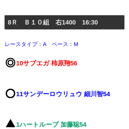
8Ｒ Ｂ１０組 右1400 16:30
レースタイプ：A ペース：M
10サブエガ 柿原翔56
11サンデーロウリュウ 細川智54
1ハートループ 加藤聡54