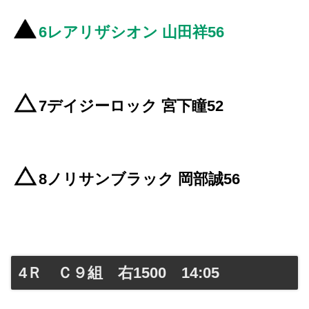
6レアリザシオン 山田祥56
7デイジーロック 宮下瞳52
8ノリサンブラック 岡部誠56
4Ｒ Ｃ９組 右1500 14:05