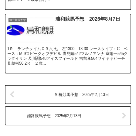
浦和競馬予想 2026年8月7日
地方競馬予想
1Ｒ ランチタイムＣ３六 七 左1300 13:30 レースタイプ：C ペ
ース：M 9スピークオブデビル 鷹見陸542マルノアンナ 室陽一545ク
ラダイリン 及川烈548アイスフィールド 吉留孝564ワイキキビーチ
見越彬56 2Ｒ ２歳...
船橋競馬予想 2025年2月13日
姫路競馬予想 2025年2月13日